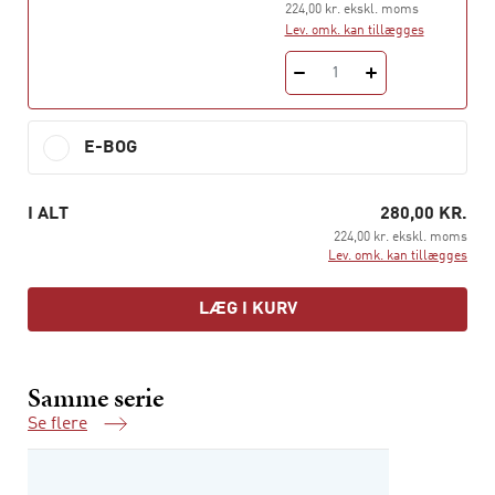
224,00 kr. ekskl. moms
Bogen er oversat og introduceret af Marcel Lysgaard
Lev. omk. kan tillægges
Lech.
1
E-BOG
I ALT
280,00 KR.
224,00 kr. ekskl. moms
Lev. omk. kan tillægges
LÆG I KURV
Samme serie
Se flere
Samme serie