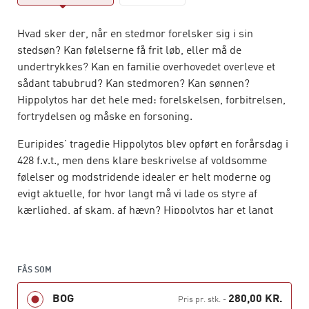
Hvad sker der, når en stedmor forelsker sig i sin
stedsøn? Kan følelserne få frit løb, eller må de
undertrykkes? Kan en familie overhovedet overleve et
sådant tabubrud? Kan stedmoren? Kan sønnen?
Hippolytos har det hele med: forelskelsen, forbitrelsen,
fortrydelsen og måske en forsoning.
Euripides’ tragedie Hippolytos blev opført en forårsdag i
428 f.v.t., men dens klare beskrivelse af voldsomme
følelser og modstridende idealer er helt moderne og
evigt aktuelle, for hvor langt må vi lade os styre af
kærlighed, af skam, af hævn? Hippolytos har et langt
efterliv gennem billedkunst, skuespil, opera og film,
men ikke desto mindre har tragedien stået i skyggen af
Euripides’ Medea. Det er med denne oversættelse håbet,
FÅS SOM
at Hippolytos vil blive genlæst med fornyet interesse og
ikke mindst med fornøjelse og gru.
BOG
280,00 KR.
Pris pr. stk.
-