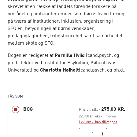
skrevet af en række af landets førende forskere på
området og omhandler emner som børns liv og læring
på tværs af institutioner, inklusion, organisering i
SFO’en, betydningen af børns venskaber,
pædagogfaglighed, fritidsbegrebet samt samarbejdet
mellem skole og SFO.
Bogen er redigeret af
Pernille Hviid
(cand.psych. og
ph.d., lektor ved Institut for Psykologi, Københavns
Universitet) og
Charlotte Højholt
(cand.psych. og ph.d.,
lektor ved Institut for Psykologi og
Uddannelsesforskning, RUC).
FÅS SOM
BOG
275,00 KR.
Pris pr. stk.
-
220,00 kr. ekskl. moms
Lev. omk. kan tillægges
1