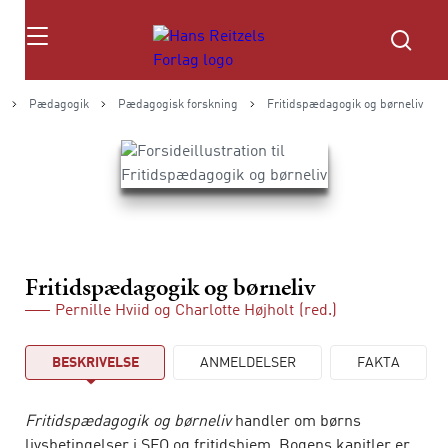
Søg
Pædagogik
Pædagogisk forskning
Fritidspædagogik og børneliv
Fritidspædagogik og børneliv
Pernille Hviid
og
Charlotte Højholt
(red.)
BESKRIVELSE
ANMELDELSER
FAKTA
Fritidspædagogik og børneliv
handler om børns
livsbetingelser i SFO og fritidshjem. Bogens kapitler er