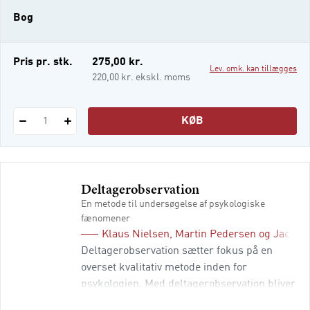
venskaber, pædagogfaglighed,
Bog
fritidsbegrebet samt samarbejdet mellem
skole og SFO. Bogen er redigeret af
Pris pr. stk.
275,00 kr.
Lev. omk. kan tillægges
220,00 kr. ekskl. moms
KØB
1
Deltagerobservation
En metode til undersøgelse af psykologiske
fænomener
Klaus Nielsen
,
Martin Pedersen
og
Jacob K
Deltagerobservation sætter fokus på en
overset kvalitativ metode inden for
psykologien. Med deltagerobservation bliver
det muligt at lave nuancerede og detaljerige