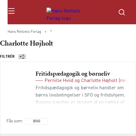
Søg
Hans Reitzels Forlag
*
Charlotte Højholt
FILTRÉR
Fritidspædagogik og børneliv
Pernille Hviid
og
Charlotte Højholt
(red.)
Fritidspædagogik og børneliv handler om
børns livsbetingelser i SFO og fritidshjem.
Bogens kapitler er skrevet af en række af
landets førende forskere på området og
omhandler emner som børns liv og læring
Fås som
BOG
på tværs af institutioner, inklusion,
organisering i SFO’en, betydningen af børns