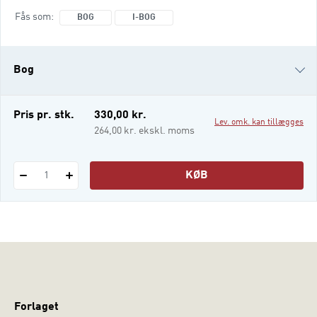
beskrivelser af psykologiske fænomener,
Fås som
BOG
I-BOG
eftersom disse fænomener undersøges som
en del af den kontekst, de udfolder sig i.
Man indsamler data dels gennem
Bog
deltagelse i aktiviteter, dels gennem
observation, idet man som forsker
registrerer, hvad andre
i-bog
Pris pr. stk.
330,00 kr.
Lev. omk. kan tillægges
264,00 kr. ekskl. moms
KØB
1
Forlaget