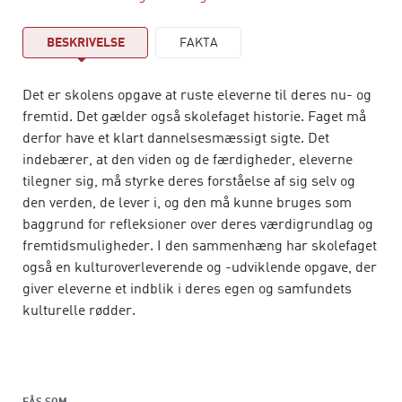
BESKRIVELSE
FAKTA
Det er skolens opgave at ruste eleverne til deres nu- og
fremtid. Det gælder også skolefaget historie. Faget må
derfor have et klart dannelsesmæssigt sigte. Det
indebærer, at den viden og de færdigheder, eleverne
tilegner sig, må styrke deres forståelse af sig selv og
den verden, de lever i, og den må kunne bruges som
baggrund for refleksioner over deres værdigrundlag og
fremtidsmuligheder. I den sammenhæng har skolefaget
også en kulturoverleverende og -udviklende opgave, der
giver eleverne et indblik i deres egen og samfundets
kulturelle rødder.
Fagdidaktik i historie – mellem teori og praksis
præsenterer flere fagdidaktiske teorier og tilgange til
praksis som en håndsrækning i tilrettelæggelsen,