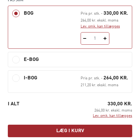
FÅS SOM
gennemførelsen, evalueringen og udviklingen af
historieundervisningen. Vi håber, at bogen kan inspirere
BOG
330,00 KR.
Pris pr. stk.
-
læseren til fagdidaktisk at overveje og praktisere en
264,00 kr. ekskl. moms
undervisning, der støtter eleverne til historisk refleksion
Lev. omk. kan tillægges
og historieskabende deltagelse og dermed medvirke til,
1
at de udvikler en meningsfuld kritisk historisk
forståelse.
E-BOG
Bogen er især tiltænkt læreruddannelsen
undervisningsfag historie, men henvender sig også til
andre, der beskæftiger sig med historieformidling og -
I-BOG
264,00 KR.
Pris pr. stk.
-
didaktik.
211,20 kr. ekskl. moms
I ALT
330,00 KR.
264,00 kr. ekskl. moms
Lev. omk. kan tillægges
LÆG I KURV