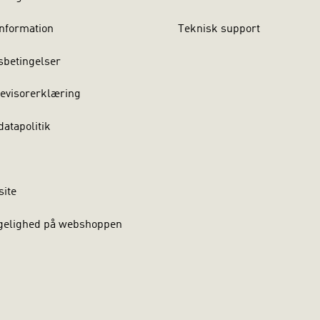
nformation
Teknisk support
sbetingelser
evisorerklæring
atapolitik
site
gelighed på webshoppen