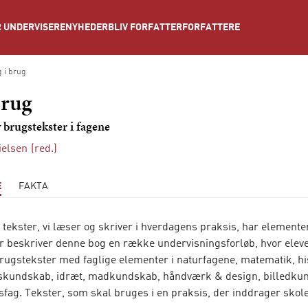
NYHEDER
BLIV FORFATTER
FORFATTERE
 UNDERVISERE
 i brug
brug
v brugstekster i fagene
ielsen
(red.)
E
FAKTA
tekster, vi læser og skriver i hverdagens praksis, har elementer
or beskriver denne bog en række undervisningsforløb, hvor elev
brugstekster med faglige elementer i naturfagene, matematik, his
kundskab, idræt, madkundskab, håndværk & design, billedkun
fag. Tekster, som skal bruges i en praksis, der inddrager skol