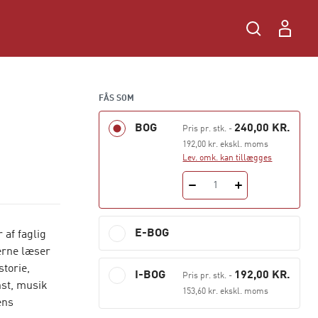
FÅS SOM
BOG
240,00 KR.
Pris pr. stk.
-
192,00 kr. ekskl. moms
Lev. omk. kan tillægges
1
E-BOG
 af faglig
erne læser
torie,
I-BOG
192,00 KR.
Pris pr. stk.
-
st, musik
153,60 kr. ekskl. moms
ens