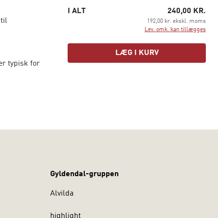
I ALT
240,00 KR.
til
192,00 kr. ekskl. moms
Lev. omk. kan tillægges
LÆG I KURV
r typisk for
eleverne som
 faglige
alyse af en
er, hvilke
eder, men
fags lærer
Gyldendal-gruppen
Alvilda
highlight