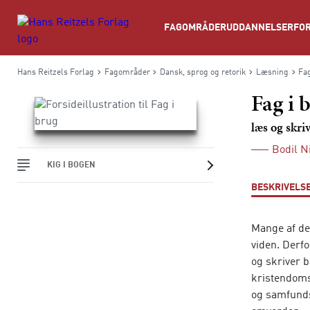
Søg
FAGOMRÅDER
UDDANNELSER
FOR
Hans Reitzels Forlag
Fagområder
Dansk, sprog og retorik
Læsning
Fag
Fag i 
læs og skri
Bodil N
KIG I BOGEN
BESKRIVELS
Mange af de 
viden. Derf
og skriver 
kristendoms
og samfunds