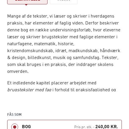
Mange af de tekster, vi læser og skriver i hverdagens
praksis, har elementer af faglig viden. Derfor beskriver
denne bog en række undervisningsforløb, hvor eleverne
læser og skriver brugstekster med faglige elementer i
naturfagene, matematik, historie,
kristendomskundskab, idræt, madkundskab, håndværk
& design, billedkunst, musik og samfundsfag. Tekster,
som skal bruges i en praksis, der inddrager skolens
omverden.
Et indledende kapitel placerer arbejdet med
brugstekster med fag
i forhold til praksisfaglighed og
genrepædagogik og beskriver generelt undervisning i
kommunikation og analyse af modeltekster.
Hvert af de følgende ti kapitler har en indledende
FÅS SOM
gennemgang af, hvad der er typisk for det pågældende
BOG
240,00 KR.
Pris pr. stk.
-