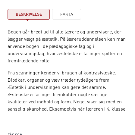
BESKRIVELSE
FAKTA
Bogen går bredt ud til alle lærere og undervisere, der
lægger vægt på æstetik. På læreruddannelsen kan man
anvende bogen i de pædagogiske fag og i
undervisningsfag, hvor æstetiske erfaringer spiller en
fremtrædende rolle.
Fra scanninger kender vi brugen af kontrastvæske.
Blodkar, organer og væv træder tydeligere frem.
Æstetik i undervisningen kan gøre det samme.
Æstetiske erfaringer fremkalder nogle særlige
kvaliteter ved indhold og form. Noget viser sig med en
sanselig skarphed. Eksempelvis når læreren i 4. klasse
stiller en udstoppet musvåge på katederet og en
gråspurv på gulvet. Og dernæst fortæller om
musvågens rede med sultne unger i skovbrynet. ”Nu