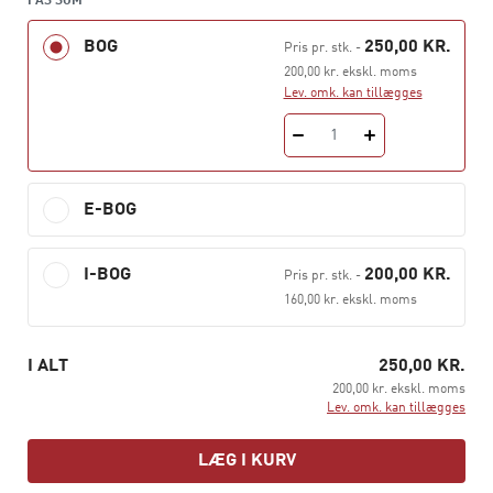
FÅS SOM
letter musvågen fra hegnet”, siger hun.
BOG
250,00 KR.
Pris pr. stk.
-
Bogens korte format sikrer, at læseren relativt hurtigt
200,00 kr. ekskl. moms
kan få hold om æstetikbegrebet. Se muligheder,
Lev. omk. kan tillægges
overveje begrundelser og tage nogle greb om æstetik i
praksis. Reflektere over, hvordan æstetikken kan spille
1
en rolle for udvikling af elevers og andre deltageres
modtagelighed, selvvirksomhed og vækst. Bogen
E-BOG
diskuterer æstetikbegrebet med centrale didaktiske
begreber som oplevelse, virksomhedsformer,
håndværk, kreativitet og didaktisk dramaturgi.
I-BOG
200,00 KR.
Pris pr. stk.
-
160,00 kr. ekskl. moms
I ALT
250,00 KR.
200,00 kr. ekskl. moms
Lev. omk. kan tillægges
LÆG I KURV