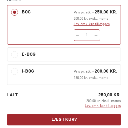
FÅS SOM
letter musvågen fra hegnet”, siger hun.
BOG
250,00 KR.
Pris pr. stk.
-
Bogens korte format sikrer, at læseren relativt hurtigt
200,00 kr. ekskl. moms
kan få hold om æstetikbegrebet. Se muligheder,
Lev. omk. kan tillægges
overveje begrundelser og tage nogle greb om æstetik i
praksis. Reflektere over, hvordan æstetikken kan spille
1
en rolle for udvikling af elevers og andre deltageres
modtagelighed, selvvirksomhed og vækst. Bogen
E-BOG
diskuterer æstetikbegrebet med centrale didaktiske
begreber som oplevelse, virksomhedsformer,
håndværk, kreativitet og didaktisk dramaturgi.
I-BOG
200,00 KR.
Pris pr. stk.
-
160,00 kr. ekskl. moms
I ALT
250,00 KR.
200,00 kr. ekskl. moms
Lev. omk. kan tillægges
LÆG I KURV