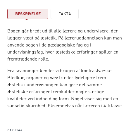
BESKRIVELSE
FAKTA
Bogen går bredt ud til alle lærere og undervisere, der
lægger vægt på æstetik. På læreruddannelsen kan man
anvende bogen i de pædagogiske fag og i
undervisningsfag, hvor æstetiske erfaringer spiller en
fremtrædende rolle.
Fra scanninger kender vi brugen af kontrastvæske.
Blodkar, organer og væv træder tydeligere frem.
Æstetik i undervisningen kan gøre det samme.
Æstetiske erfaringer fremkalder nogle særlige
kvaliteter ved indhold og form. Noget viser sig med en
sanselig skarphed. Eksempelvis når læreren i 4. klasse
stiller en udstoppet musvåge på katederet og en
gråspurv på gulvet. Og dernæst fortæller om
musvågens rede med sultne unger i skovbrynet. ”Nu