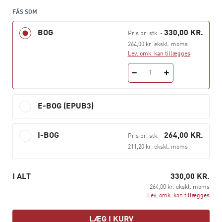
• Ejendomsbeskatning og salg af fast ejendom
• Kursgevinstloven
FÅS SOM
• Aktiebeskatning for personer
BOG
330,00 KR.
Pris pr. stk.
-
• Indkomstopgørelsen for virksomheder
264,00 kr. ekskl. moms
• Skattemæssige afskrivninger
Lev. omk. kan tillægges
• Virksomhedsordningen og kapitalafkastordningen
• Skatteopgørelsen for selskaber
1
• Moms og lønsumsafgift
E-BOG (EPUB3)
Til bogen hører en række opgaver med vejledende
løsninger.
I-BOG
264,00 KR.
Pris pr. stk.
-
211,20 kr. ekskl. moms
I ALT
330,00 KR.
264,00 kr. ekskl. moms
Lev. omk. kan tillægges
LÆG I KURV