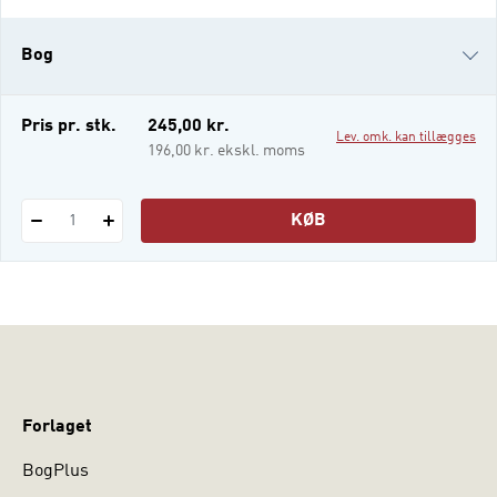
finansielle områder. God skik og rådgivning
bør være en central del af enhver
Bog
uddannelse i den finansielle sektor. Etik og
rådgivning i
e-bog
Pris pr. stk.
245,00 kr.
Lev. omk. kan tillægges
i-bog
196,00 kr. ekskl. moms
KØB
1
Forlaget
BogPlus