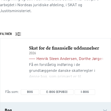
arbejdet i Nordeas juridiske afdeling, i SKAT og
Justitsministeriet.
FILTRÉR
Skat for de finansielle uddannelser
2026
Henrik Steen Andersen
,
Dorthe Jørgensen
Få en forståelig indføring i de
grundlæggende danske skatteregler i
denne bog, som primært er til
undervisningen på Finansøkonomstudiet,
Financial Controllerstudiet og
Fås som
BOG
E-BOG (EPUB3)
I-BOG
Finansbachelorstudiet. Bogen indeholder
mange eksempler på praktisk anvendelse,
som giver dig en god forståelse af
Bog