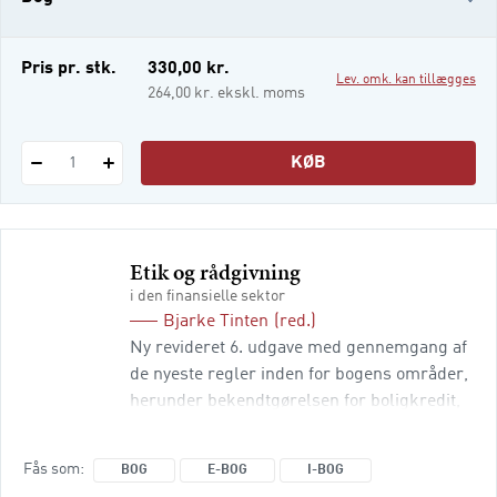
skatteretten, og du får også en grundig
introduktion til retskilderne og
skattemyndighederne. Bogen indeholder
e-bog (epub3)
Pris pr. stk.
330,00 kr.
Lev. omk. kan tillægges
kap
i-bog
264,00 kr. ekskl. moms
KØB
1
Etik og rådgivning
i den finansielle sektor
Bjarke Tinten
(red.)
Ny revideret 6. udgave med gennemgang af
de nyeste regler inden for bogens områder,
herunder bekendtgørelsen for boligkredit,
det finansielle klagenævn m.v.. Bogen
inkluderer desuden en afsluttende samling
Fås som
BOG
E-BOG
I-BOG
af cases, der dækker alle væsentlige