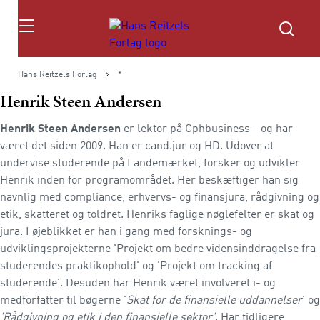
Søg
Hans Reitzels Forlag
*
Henrik Steen Andersen
Henrik Steen Andersen
er lektor på Cphbusiness - og har
været det siden 2009. Han er cand.jur og HD. Udover at
undervise studerende på Landemærket, forsker og udvikler
Henrik inden for programområdet. Her beskæftiger han sig
navnlig med compliance, erhvervs- og finansjura, rådgivning og
etik, skatteret og toldret. Henriks faglige nøglefelter er skat og
jura. I øjeblikket er han i gang med forsknings- og
udviklingsprojekterne 'Projekt om bedre vidensinddragelse fra
studerendes praktikophold' og 'Projekt om tracking af
studerende'. Desuden har Henrik været involveret i- og
medforfatter til bøgerne '
Skat for de finansielle uddannelser
'
og
'Rådgivning og etik i den finansielle sektor'
. Har tidligere