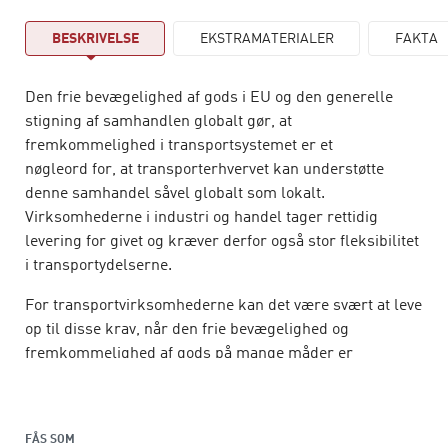
BESKRIVELSE
EKSTRAMATERIALER
FAKTA
Den frie bevægelighed af gods i EU og den generelle
stigning af samhandlen globalt gør, at
fremkommelighed i transportsystemet er et
nøgleord for, at transporterhvervet kan understøtte
denne samhandel såvel globalt som lokalt.
Virksomhederne i industri og handel tager rettidig
levering for givet og kræver derfor også stor fleksibilitet
i transportydelserne.
For transportvirksomhederne kan det være svært at leve
op til disse krav, når den frie bevægelighed og
fremkommelighed af gods på mange måder er
underlagt begrænsninger.
Denne lærebog rummer i del I den almindelige
indkøbsjura, der inkluderer alt fra aftaleretten over
FÅS SOM