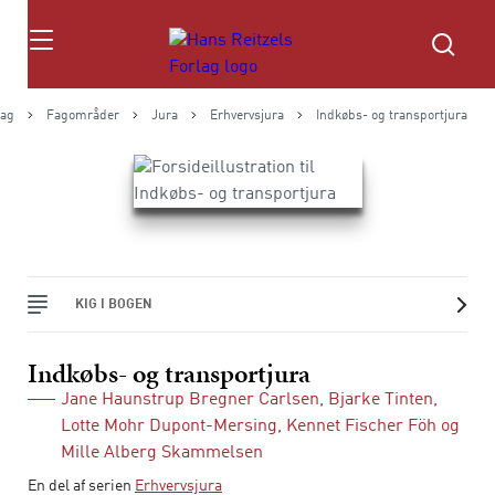
Søg
lag
Fagområder
Jura
Erhvervsjura
Indkøbs- og transportjura
KIG I BOGEN
Indkøbs- og transportjura
Jane Haunstrup Bregner Carlsen
,
Bjarke Tinten
,
Lotte Mohr Dupont-Mersing
,
Kennet Fischer Föh
og
Mille Alberg Skammelsen
En del af serien
Erhvervsjura