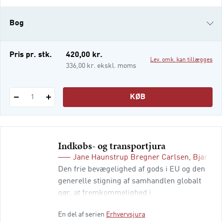
der arbejder med internationale juridiske
problemstillinger. Det er i dag almindeligt
Bog
for erhvervsdrivende a
e-bog
Pris pr. stk.
420,00 kr.
Lev. omk. kan tillægges
i-bog
336,00 kr. ekskl. moms
KØB
1
Indkøbs- og transportjura
Jane Haunstrup Bregner Carlsen
,
Bjarke T
Den frie bevægelighed af gods i EU og den
generelle stigning af samhandlen globalt
gør, at fremkommelighed i
transportsystemet er et nøgleord for, at
En del af serien
Erhvervsjura
transporterhvervet kan understøtte denne