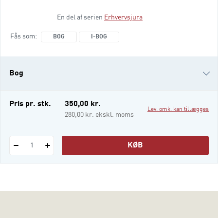
enter into contracts in other countries,
En del af serien
Erhvervsjura
without even having to meet face to face. It
is also becoming cheaper and easier to
Fås som
BOG
I-BOG
transport and deliver goods. The second
edition of International Business Law has
been revised and updated in accordance
Bog
with the most recent
i-bog
Pris pr. stk.
350,00 kr.
Lev. omk. kan tillægges
280,00 kr. ekskl. moms
KØB
1