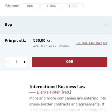
samhandel såvel globalt som lokalt.
Fås som
BOG
E-BOG
I-BOG
Virksomhederne i industri og handel tager
rettidig levering for givet og kræver derfor
også stor fleksibilitet i transportydelserne.
Bog
For transportvirksomhederne kan det være
svært at leve o
e-bog
Pris pr. stk.
530,00 kr.
Lev. omk. kan tillægges
i-bog
424,00 kr. ekskl. moms
KØB
1
International Business Law
Bjarke Tinten
(red.)
More and more companies are entering into
cross-border contracts and agreements. It
is becoming easier to market, negotiate and