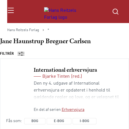
Søg
Hans Reitzels Forlag
*
Jane Haunstrup Bregner Carlsen
FILTRÉR
International erhvervsjura
Bjarke Tinten
(red.)
Den ny 4. udgave af International
erhvervsjura er opdateret i henhold til
gældende regler og love, og er velegnet til
studerende på bachelorniveau – især inden
En del af serien
Erhvervsjura
for international handel og markedsføring –
men er på grund af sine mange eksempler
Fås som
BOG
E-BOG
I-BOG
også et værdifuldt værktøj for praktikere,