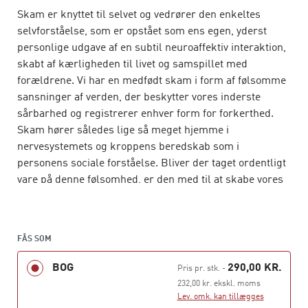
Skam er knyttet til selvet og vedrører den enkeltes
selvforståelse, som er opstået som ens egen, yderst
personlige udgave af en subtil neuroaffektiv interaktion,
skabt af kærligheden til livet og samspillet med
forældrene. Vi har en medfødt skam i form af følsomme
sansninger af verden, der beskytter vores inderste
sårbarhed og registrerer enhver form for forkerthed.
Skam hører således lige så meget hjemme i
nervesystemets og kroppens beredskab som i
personens sociale forståelse. Bliver der taget ordentligt
vare på denne følsomhed, er den med til at skabe vores
menneskelighed.
FÅS SOM
Skam opstår, når man ikke bliver set, som den, man er,
BOG
290,00 KR.
og når man bliver behandlet forkert og spejlet forkert
Pris pr. stk.
-
tilbage. At føle sig set og føle sig mødt i sin
232,00 kr. ekskl. moms
Lev. omk. kan tillægges
selvforståelse er en kærlighedsbekræftelse. Alene