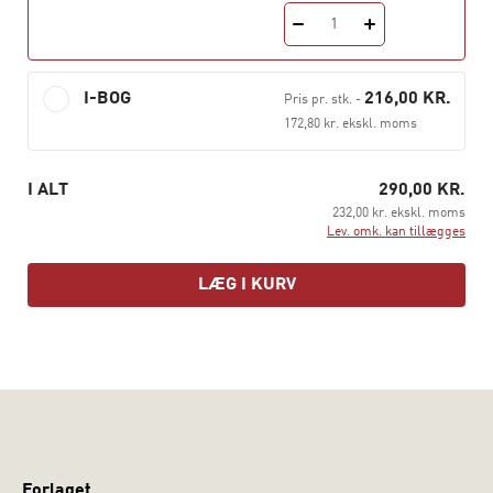
berørtheden ved at føle sig set bringer kærlighed ind i
1
det fælles rum, og for mange vil det tillige føles som en
bekræftelse på kærlighedens eksistens. Forkrøbles
vores selvforståelse, er det ifølge bogens forfatter et
I-BOG
216,00 KR.
Pris pr. stk.
-
sjælemord, der alt for let kan føre til vold og overgreb –
172,80 kr. ekskl. moms
og i værste fald til mord eller selvmord.
I ALT
290,00 KR.
232,00 kr. ekskl. moms
Lev. omk. kan tillægges
LÆG I KURV
Forlaget