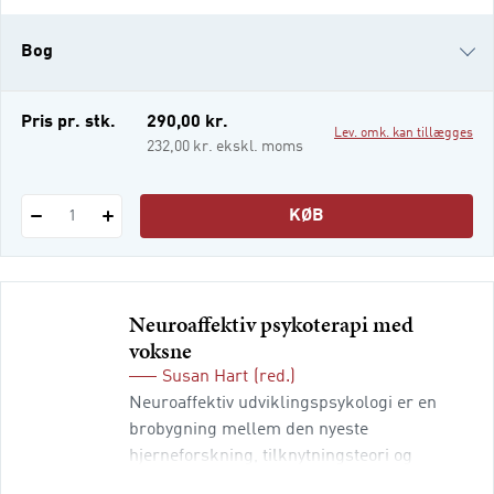
af følsomme sansninger af verden, der
beskytter vores inderste sårbarhed og
Bog
registrerer enhver form for forkerthed.
Skam hører således lige så meget hjemme i
nervesyst
i-bog
Pris pr. stk.
290,00 kr.
Lev. omk. kan tillægges
232,00 kr. ekskl. moms
KØB
1
Neuroaffektiv psykoterapi med
voksne
Susan Hart
(red.)
Neuroaffektiv udviklingspsykologi er en
brobygning mellem den nyeste
hjerneforskning, tilknytningsteori og
udviklingspsykologi. Neuroaffektiv