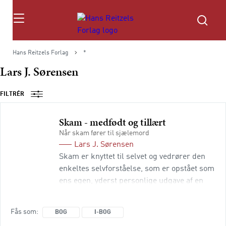
Søg
Hans Reitzels Forlag
*
Lars J. Sørensen
FILTRÉR
Skam - medfødt og tillært
Når skam fører til sjælemord
Lars J. Sørensen
Skam er knyttet til selvet og vedrører den
enkeltes selvforståelse, som er opstået som
ens egen, yderst personlige udgave af en
subtil neuroaffektiv interaktion, skabt af
kærligheden til livet og samspillet med
Fås som
BOG
I-BOG
forældrene. Vi har en medfødt skam i form