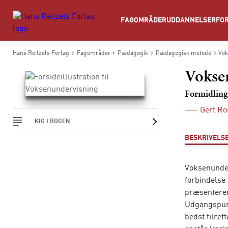
Søg
FAGOMRÅDER
UDDANNELSER
FOR
Hans Reitzels Forlag
Fagområder
Pædagogik
Pædagogisk metode
Vok
Vokse
Formidling 
Gert Ro
KIG I BOGEN
BESKRIVELS
Voksenunder
forbindelse
præsenterer
Udgangspunk
bedst tilret