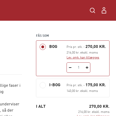
FÅS SOM
BOG
270,00 KR.
Pris pr. stk.
-
216,00 kr. ekskl. moms
Lev. omk. kan tillægges
1
I-BOG
175,00 KR.
lige faser i
Pris pr. stk.
-
140,00 kr. ekskl. moms
og
underviser
I ALT
270,00 KR.
, så der
216,00 kr. ekskl. moms