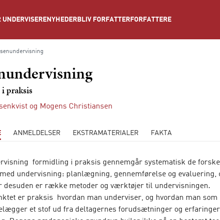
NYHEDER
BLIV FORFATTER
FORFATTERE
 UNDERVISERE
senundervisning
nundervisning
i praksis
senkvist
og
Mogens Christiansen
E
ANMELDELSER
EKSTRAMATERIALER
FAKTA
visning  formidling i praksis gennemgår systematisk de forskel
 med undervisning: planlægning, gennemførelse og evaluering, 
 desuden er række metoder og værktøjer til undervisningen.
tet er praksis  hvordan man underviser, og hvordan man som 
telægger et stof ud fra deltagernes forudsætninger og erfaringer