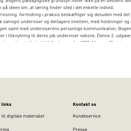
ng. Bogens pædagogiske grundsyn hviler ikke på en bestemt teor
 på ideen om, at læring finder sted i det enkelte individ.
visning  formidling i praksis beskæftiger sig desuden med det
e samspil underviser og deltagere imellem, med holdninger og
ngen samt med underviserens personlige kommunikation. Boge
, der i tilknytning til deres job underviser voksne. Denne 2. udgave
e revideret i forhold til 1.udgaven fra 1999. Mogens Chrisians
 firmaet SimCorp og har sin baggrund i udvikling og gennemføre
ogisk grunduddannelse. Gert Rosekvist er indehaver af og che
enkvist Consult, der beskæftiger sig med udvikling af menneske
i arbejdslivet. Begge forfattere har mange års erfaring med und
 links
Kontakt os
til digitale materialer
Kundeservice
ering
Presse