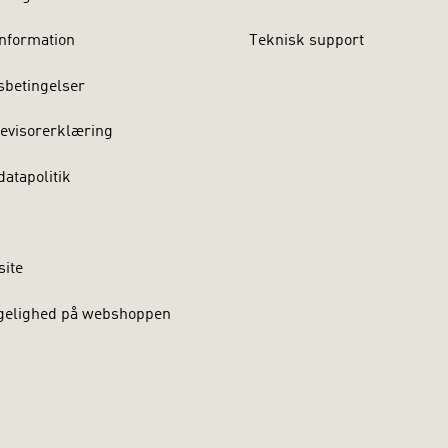
nformation
Teknisk support
sbetingelser
evisorerklæring
atapolitik
site
gelighed på webshoppen