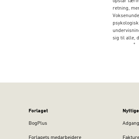
opstår læri
retning, men
Voksenunder
psykologisk
undervisni
sig til alle
gennemgåend
konsulent i
voksenpædag
firmaet Ros
ressourcer 
for voksne.
Forlaget
Nyttige
BogPlus
Adgang 
Forlagets medarbejdere
Faktur