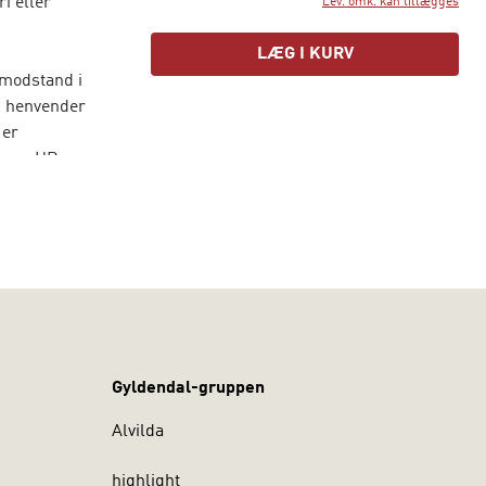
i eller
Lev. omk. kan tillægges
LÆG I KURV
 modstand i
n henvender
 er
en er HR-
lse af
fkonsulent i
lige
ervisning
Gyldendal-gruppen
Alvilda
highlight