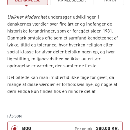
BESKRIVELSE
ANMELDELSER
FAKTA
Usikker Modernitet
undersøger udviklingen i
danskernes værdier over fire årtier og indfanger de
historiske forandringer, som er foregået siden 1981.
Danmark omtales ofte som et samfund kendetegnet af
lykke, tillid og tolerance, hvor hverken religion eller
social klasse for alvor deler befolkningen op, og hvor
ligestilling, miljøbevidsthed og ikke-autoritær
opdragelse er værdier, der samler de fleste.
Det billede kan man imidlertid ikke tage for givet, da
mange af disse værdier er forholdsvis nye, og nogle af
dem endda kun findes hos en mindre del af
befolkningen. I 2017 var der mange danskere, der var
mindre lykkelige og mindre tillidsfulde, end de var blot
et årti tidligere.
FÅS SOM
Usikker Modernitet
undersøger alt fra danskernes
BOG
380,00 KR.
Pris pr. stk.
-