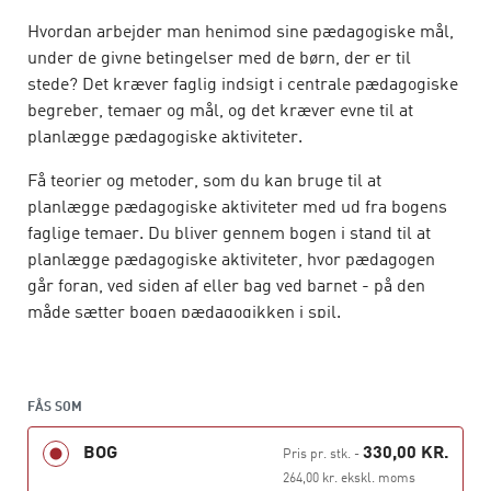
Hvordan arbejder man henimod sine pædagogiske mål,
under de givne betingelser med de børn, der er til
stede? Det kræver faglig indsigt i centrale pædagogiske
begreber, temaer og mål, og det kræver evne til at
planlægge pædagogiske aktiviteter.
Få teorier og metoder, som du kan bruge til at
planlægge pædagogiske aktiviteter med ud fra bogens
faglige temaer. Du bliver gennem bogen i stand til at
planlægge pædagogiske aktiviteter, hvor pædagogen
går foran, ved siden af eller bag ved barnet - på den
måde sætter bogen pædagogikken i spil.
Bogen henvender sig til studerende ved
pædagoguddannelsen, der læser specialiseringen
skole- og fritidspædagogik, men kan læses og bruges af
FÅS SOM
alle, der beskæftiger sig med pædagogik på skole- og
BOG
330,00 KR.
Pris pr. stk.
-
fritidsområdet.
264,00 kr. ekskl. moms