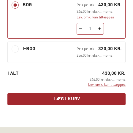
BOG
430,00 KR.
Pris pr. stk.
-
Herudover er bogen en opmuntring og inspiration til
344,00 kr. ekskl. moms
professionelles faglige udvikling – til hele tiden at
Lev. omk. kan tillægges
forsøge at blive dygtigere til at hjælpe mennesker, som
sidder fast i forestillingerne om sig selv.
1
I-BOG
320,00 KR.
Pris pr. stk.
-
256,00 kr. ekskl. moms
I ALT
430,00 KR.
344,00 kr. ekskl. moms
Lev. omk. kan tillægges
LÆG I KURV