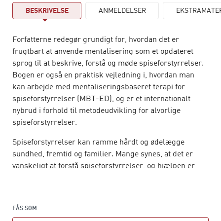
BESKRIVELSE
ANMELDELSER
EKSTRAMATE
Forfatterne redegør grundigt for, hvordan det er
frugtbart at anvende mentalisering som et opdateret
sprog til at beskrive, forstå og møde spiseforstyrrelser.
Bogen er også en praktisk vejledning i, hvordan man
kan arbejde med mentaliseringsbaseret terapi for
spiseforstyrrelser (MBT-ED), og er et internationalt
nybrud i forhold til metodeudvikling for alvorlige
spiseforstyrrelser.
Spiseforstyrrelser kan ramme hårdt og ødelægge
sundhed, fremtid og familier. Mange synes, at det er
vanskeligt at forstå spiseforstyrrelser, og hjælpen er
stadigvæk ikke god nok. Bogen præsenterer det faglige
begreb mentalisering, der henviser til vores evne til at
forstå andre, til at kende os selv og forstå de forhold, vi
FÅS SOM
er en del af.