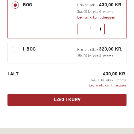
BOG
430,00 KR.
Pris pr. stk.
-
Herudover er bogen en opmuntring og inspiration til
344,00 kr. ekskl. moms
professionelles faglige udvikling – til hele tiden at
Lev. omk. kan tillægges
forsøge at blive dygtigere til at hjælpe mennesker, som
sidder fast i forestillingerne om sig selv.
1
I-BOG
320,00 KR.
Pris pr. stk.
-
256,00 kr. ekskl. moms
I ALT
430,00 KR.
344,00 kr. ekskl. moms
Lev. omk. kan tillægges
LÆG I KURV