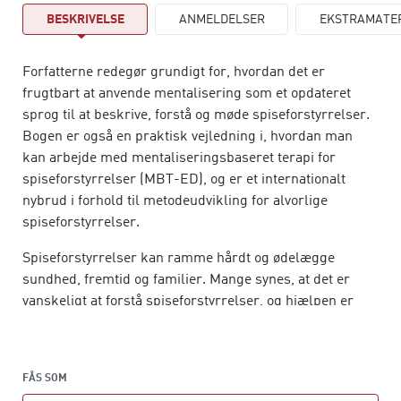
BESKRIVELSE
ANMELDELSER
EKSTRAMATE
Forfatterne redegør grundigt for, hvordan det er
frugtbart at anvende mentalisering som et opdateret
sprog til at beskrive, forstå og møde spiseforstyrrelser.
Bogen er også en praktisk vejledning i, hvordan man
kan arbejde med mentaliseringsbaseret terapi for
spiseforstyrrelser (MBT-ED), og er et internationalt
nybrud i forhold til metodeudvikling for alvorlige
spiseforstyrrelser.
Spiseforstyrrelser kan ramme hårdt og ødelægge
sundhed, fremtid og familier. Mange synes, at det er
vanskeligt at forstå spiseforstyrrelser, og hjælpen er
stadigvæk ikke god nok. Bogen præsenterer det faglige
begreb mentalisering, der henviser til vores evne til at
forstå andre, til at kende os selv og forstå de forhold, vi
FÅS SOM
er en del af.