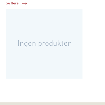
Se flere
Samme serie
Ingen produkter