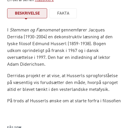
En del af serien
Klassikere
BESKRIVELSE
FAKTA
I
Stemmen og Fænomenet
gennemfører Jacques
Derrida (1930-2004) en dekonstruktiv læsning af den
tyske filosof Edmund Husserl (1859-1938). Bogen
udkom oprindeligt på fransk i 1967 og i dansk
oversættelse i 1997. Den har en indledning af lektor
Adam Diderichsen.
Derridas projekt er at vise, at Husserls sprogforståelse
på væsentlig vis forudsætter den måde, hvorpå sproget
altid er blevet tænkt i den vesterlandske metafysik.
På trods af Husserls ønske om at starte forfra i filosofien
er han således uhjælpeligt fanget i det spil, som han
netop ikke vil spille, nemlig metafysikkens spil.