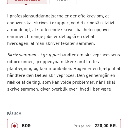
I professionsuddannelserne er der ofte krav om, at
opgaver skal skrives i grupper, og det er også relativt
almindeligt, at studerende skriver bacheloropgaver
sammen. I mange jobs er det også en del af
hverdagen, at man skriver tekster sammen.
Skriv sammen - i grupper
handler om skriveprocessens
udfordringer, gruppedynamikker samt fælles
planlægning og kommunikation. Bogen er en hjælp til at
håndtere den fælles skriveproces. Den gennemgår en
række af de ting, som kan volde problemer, når I skal
skrive sammen, giver overblik over, hvad I bør være
opmærksomme på, og hjælper jer igennem processen.
Skriv sammen - i grupper
henvender sig til jer, der skal
skrive tekster sammen og gerne vil blive bedre til det.
FÅS SOM
BOG
220,00 KR.
Pris pr. stk.
-