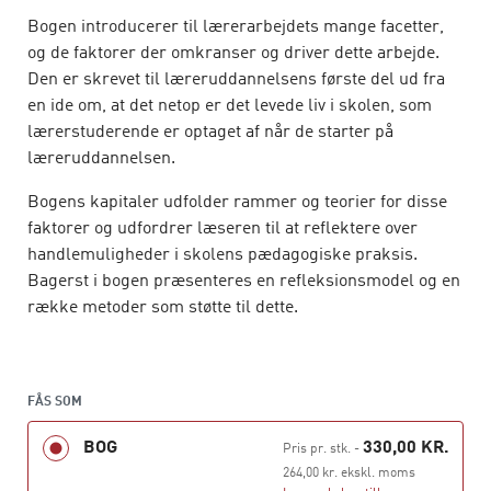
Bogen introducerer til lærerarbejdets mange facetter,
og de faktorer der omkranser og driver dette arbejde.
Den er skrevet til læreruddannelsens første del ud fra
en ide om, at det netop er det levede liv i skolen, som
lærerstuderende er optaget af når de starter på
læreruddannelsen.
Bogens kapitaler udfolder rammer og teorier for disse
faktorer og udfordrer læseren til at reflektere over
handlemuligheder i skolens pædagogiske praksis.
Bagerst i bogen præsenteres en refleksionsmodel og en
række metoder som støtte til dette.
Bogen udreder skolens pædagogiske praksis i kapitler
om skolen (formål, kultur og organisering), læreren
(profession, rolle og samarbejde) og eleven (rolle,
FÅS SOM
læring og fællesskab). Alle kapitler sættes i relation til
BOG
330,00 KR.
Pris pr. stk.
-
den indledende case, der omhandler en klasses liv fra 0.
264,00 kr. ekskl. moms
til 9. klasse.