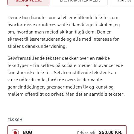
BESKRIVELSE
EKSTRAMATERIALER
FAKTA
Denne bog handler om selvfremstillende tekster, om,
hvorfor disse er interessante i danskfaget i skolen, og
om, hvordan man metodisk kan tilgå dem. Den er
skrevet til lærerstuderende og alle med interesse for
skolens danskundervisning.
Selvfremstillende tekster dækker over en række
teksttyper - fra selfies på sociale medier til avancerede
kunstneriske tekster. Selvfremstillende tekster kan
være udfordrende, fordi de overskrider vante
genreinddelinger, grænser mellem liv og kunst og
mellem offentligt og privat. Men det er samtidig tekster,
der har potentiale til at engagere og fascinere, netop
fordi de omhandler autentiske personer - eller i hvert
fald foregiver at gøre det.
FÅS SOM
Bogens hovedfokus er den kunstneriske
BOG
250,00 KR.
Pris pr. stk.
-