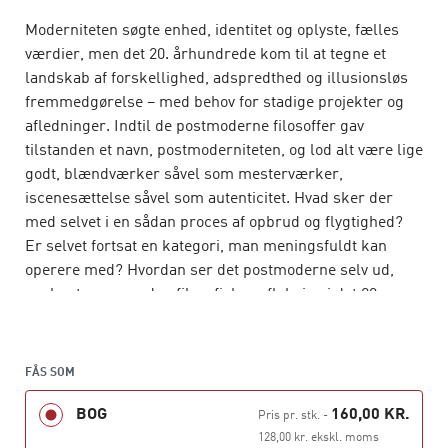
Moderniteten søgte enhed, identitet og oplyste, fælles
værdier, men det 20. århundrede kom til at tegne et
landskab af forskellighed, adspredthed og illusionsløs
fremmedgørelse – med behov for stadige projekter og
afledninger. Indtil de postmoderne filosoffer gav
tilstanden et navn, postmoderniteten, og lod alt være lige
godt, blændværker såvel som mesterværker,
iscenesættelse såvel som autenticitet. Hvad sker der
med selvet i en sådan proces af opbrud og flygtighed?
Er selvet fortsat en kategori, man meningsfuldt kan
operere med? Hvordan ser det postmoderne selv ud,
anskuet gennem den filosofiske refleksion i det 20.
århundrede? Dét er, hvad Calvin O. Schrag forsøger at
svare på gennem de fire spændstige kapitler, der i
Selvet efter postmoderniteten
profilerer selvet som
FÅS SOM
talende, narrativ figur, som handlende, kropslig agent,
BOG
160,00 KR.
som interaktiv med andre i fællesskaber og som
Pris pr. stk.
-
overskridende sig selv og verden i forskellige former for
128,00 kr. ekskl. moms