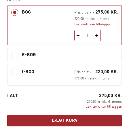
FÅS SOM
kropslige og æstetiske aktiviteter.
BOG
275,00 KR.
Pris pr. stk.
-
Sans for science
er et glimrende værktøj til at forstå,
220,00 kr. ekskl. moms
hvordan man som pædagog kan støtte børns naturlige
Lev. omk. kan tillægges
nysgerrighed og sammen eksperimentere og udforske
natur og naturfænomener, der kan udvikle børnenes
1
sans for science og begyndende naturfaglige forståelse.
E-BOG
I-BOG
220,00 KR.
Pris pr. stk.
-
176,00 kr. ekskl. moms
I ALT
275,00 KR.
220,00 kr. ekskl. moms
Lev. omk. kan tillægges
LÆG I KURV