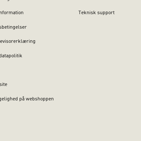
nformation
Teknisk support
sbetingelser
evisorerklæring
atapolitik
site
gelighed på webshoppen