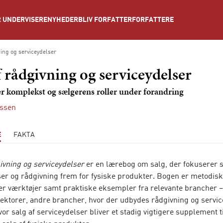
NYHEDER
BLIV FORFATTER
FORFATTERE
 UNDERVISERE
ning og serviceydelser
f rådgivning og serviceydelser
er komplekst og sælgerens roller under forandring
assen
E
FAKTA
ivning og serviceydelser
er en lærebog om salg, der fokuserer s
ser og rådgivning frem for fysiske produkter. Bogen er metodis
er værktøjer samt praktiske eksempler fra relevante brancher 
 sektorer, andre brancher, hvor der udbydes rådgivning og servic
or salg af serviceydelser bliver et stadig vigtigere supplement ti