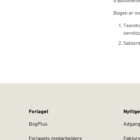
traditionell
Bogen er in
Teoreti
serviti
Salgsre
digital
Salgspr
behovsa
opfølgn
Afslutn
Bogen er må
omdrejnings
advokater o
Forlaget
Nyttige
til servicet
BogPlus
Adgang 
men kan ogs
finansbache
Forlagets medarbejdere
Faktur