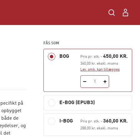
FÅS SOM
BOG
450,00 KR.
Pris pr. stk.
-
360,00 kr. ekskl. moms
Lev. omk. kan tillægges
1
E-BOG (EPUB3)
pecifikt på
k opbygget
– både de
I-BOG
360,00 KR.
Pris pr. stk.
-
eydelser, og
288,00 kr. ekskl. moms
l det