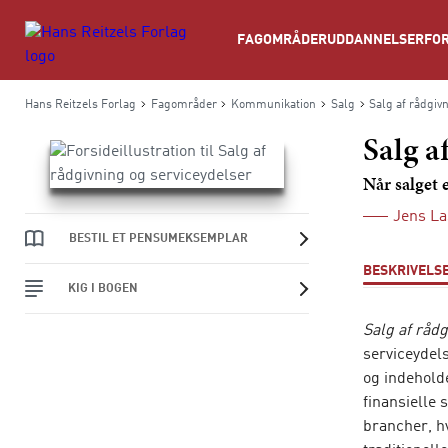
Søg
FAGOMRÅDER
UDDANNELSER
FOR
Hans Reitzels Forlag
Fagområder
Kommunikation
Salg
Salg af rådgiv
Salg a
Når salget 
Jens L
BESTIL ET PENSUMEKSEMPLAR
BESKRIVELS
KIG I BOGEN
Salg af rådg
serviceydel
og indehold
finansielle
brancher, hv