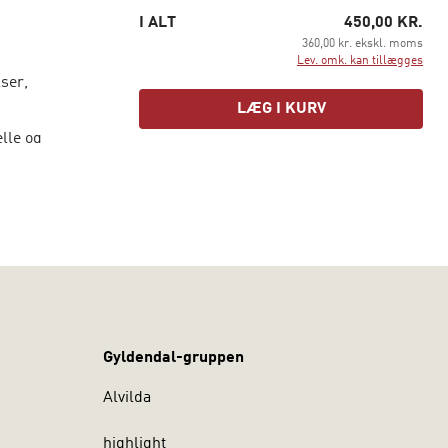
I ALT
450,00 KR.
360,00 kr. ekskl. moms
Lev. omk. kan tillægges
ser,
LÆG I KURV
lle og
ligens.
ndling og
 metoder.
lse er
andører,
konsulenter
Gyldendal-gruppen
sykologi
,
Alvilda
nsøkonom,
highlight