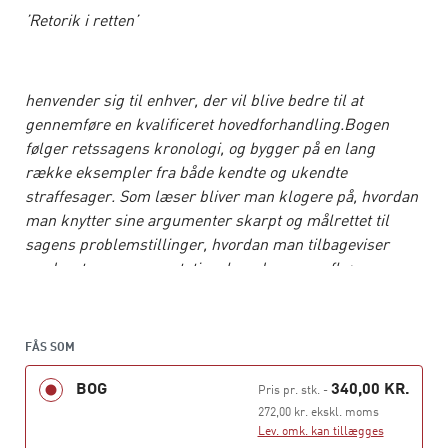
’Retorik i retten’
henvender sig til enhver, der vil blive bedre til at
gennemføre en kvalificeret hovedforhandling.Bogen
følger retssagens kronologi, og bygger på en lang
række eksempler fra både kendte og ukendte
straffesager. Som læser bliver man klogere på, hvordan
man knytter sine argumenter skarpt og målrettet til
sagens problemstillinger, hvordan man tilbageviser
modpartens argumentation, hvordan man afhører
forskellige vidnetyper, hvordan man holder den røde
tråd fra forelæggelse til procedure og meget mere. Alt
sammen formidlet i klare og præcise pointer, der kan
FÅS SOM
bruges af den, der skal møde i retten i morgen.
BOG
340,00 KR.
Pris pr. stk.
-
272,00 kr. ekskl. moms
Lev. omk. kan tillægges