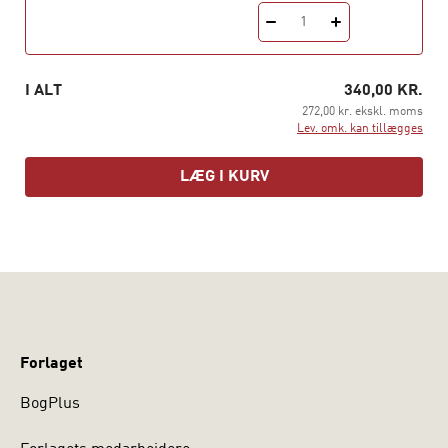
1
I ALT
340,00 KR.
272,00 kr. ekskl. moms
Lev. omk. kan tillægges
LÆG I KURV
Forlaget
BogPlus