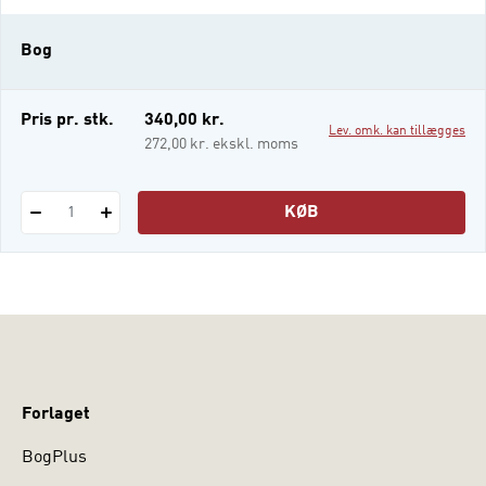
klogere på, hvordan man knytter sine
argumenter skarpt og målrettet til sagens
Bog
problemstillinger, hvordan man tilbagevis
Pris pr. stk.
340,00 kr.
Lev. omk. kan tillægges
272,00 kr. ekskl. moms
KØB
1
Forlaget
BogPlus