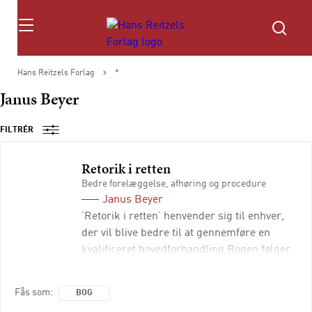
Søg
Hans Reitzels Forlag
*
Janus Beyer
FILTRÉR
Retorik i retten
Bedre forelæggelse, afhøring og procedure
Janus Beyer
’Retorik i retten’ henvender sig til enhver,
der vil blive bedre til at gennemføre en
kvalificeret hovedforhandling.Bogen følger
retssagens kronologi, og bygger på en lang
række eksempler fra både kendte og
Fås som
BOG
ukendte straffesager. Som læser bliver man