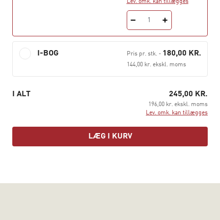
Lev. omk. kan tillægges
Karna Kjeldsen
er lærer, cand.mag. og ph.d., adjunkt
1
på Læreruddannelsen i Roskilde ved
Professionshøjskolen Absalon, tidl. ekstern lektor ved
Religionsstudier, Syddansk Universitet.
I-BOG
180,00 KR.
Pris pr. stk.
-
144,00 kr. ekskl. moms
I ALT
245,00 KR.
196,00 kr. ekskl. moms
Lev. omk. kan tillægges
LÆG I KURV