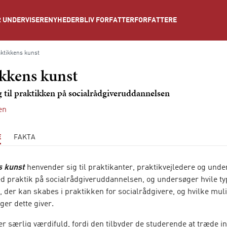
NYHEDER
BLIV FORFATTER
FORFATTERE
 UNDERVISERE
ktikkens kunst
kkens kunst
 til praktikken på socialrådgiveruddannelsen
en
E
FAKTA
s kunst
henvender sig til praktikanter, praktikvejledere og unde
d praktik på socialrådgiveruddannelsen, og undersøger hvile ty
 der kan skabes i praktikken for socialrådgivere, og hvilke mul
er dette giver.
r særlig værdifuld, fordi den tilbyder de studerende at træde in