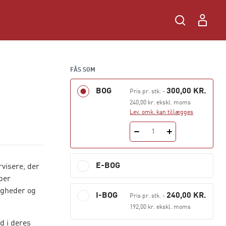
FÅS SOM
BOG
300,00 KR.
Pris pr. stk.
-
240,00 kr. ekskl. moms
Lev. omk. kan tillægges
1
E-BOG
rvisere, der
per
igheder og
I-BOG
240,00 KR.
Pris pr. stk.
-
192,00 kr. ekskl. moms
d i deres