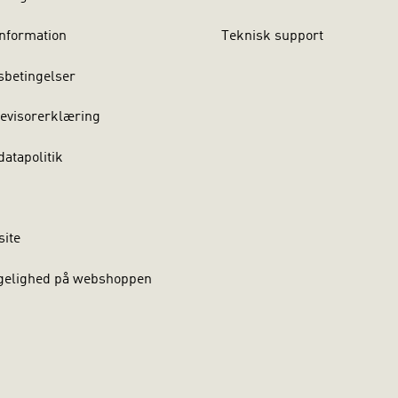
nformation
Teknisk support
sbetingelser
evisorerklæring
atapolitik
site
gelighed på webshoppen