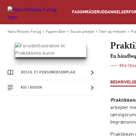
Søg
FAGOMRÅDER
UDDANNELSER
FOR
Hans Reitzels Forlag
Fagområder
Socialt arbejde
Teori og metoder
Pra
Prakti
En håndbog
Mie Ibs
BESTIL ET PENSUMEKSEMPLAR
BESKRIVELS
KIG I BOGEN
Praktikken
arbejder me
læringsrum,
begrænsning
Praktikken e