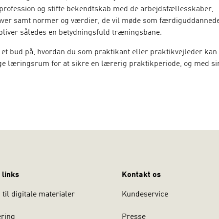
ofession og stifte bekendtskab med de arbejdsfællesskaber,
ver samt normer og værdier, de vil møde som færdiguddannede
bliver således en betydningsfuld træningsbane.
 et bud på, hvordan du som praktikant eller praktikvejleder kan 
ge læringsrum for at sikre en lærerig praktikperiode, og med sin
rktøjer til at navigere, handle og træne i praktikken:
serer på forskellige teoretiske perspektiver på læring, udviklin
iller læringsteoretiske analyser af tidligere praktikanters opleve
er på konkrete redskaber, som kan anvendes i praktikken af båd
 links
Kontakt os
til digitale materialer
Kundeservice
ering
Presse