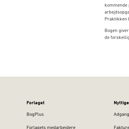
kommende pr
arbejdsopga
Praktikken 
Bogen giver
de forskelli
giver den væ
• Del 1 foku
tilblivelse
• Del 2 opst
praktikken
• Del 3 byd
og vejleder
Forlaget
Nyttige
BogPlus
Adgang 
Forlagets medarbejdere
Faktur