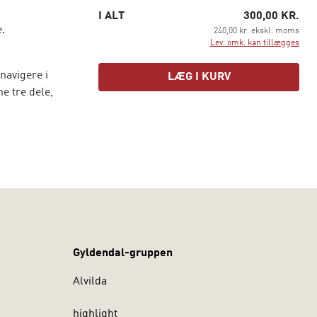
I ALT
300,00 KR.
.
240,00 kr. ekskl. moms
Lev. omk. kan tillægges
navigere i
LÆG I KURV
e tre dele,
g og
lser i
e praktikant
Gyldendal-gruppen
Alvilda
highlight