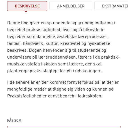
BESKRIVELSE
ANMELDELSER
EKSTRAMATE
Denne bog giver en spændende og grundig indføring i
begrebet praksisfaglighed, hvor også tilknyttede
begreber som dannelse, æstetiske læreprocesser,
fantasi, håndværk, kultur, kreativitet og nyskabelse
beskrives. Bogen henvender sig til studerende og
undervisere på læreruddannelsen, lærere i de praktisk-
musiske valgfag i skolen samt lærere, der skal
planlægge praksisfaglige forløb i udskolingen.
I de senere år er der kommet fornyet fokus på, at der er
mangfoldige måder at tilegne sig viden og kunnen på.
Praksisfaglighed er et nyt begreb i folkeskolen.
Formålet med ønsket om mere praksisfaglighed er, at
eleverne kan stifte bekendtskab med skolefagenes
anvendelsesmuligheder i en variation af erhverv i
FÅS SOM
samfundet.