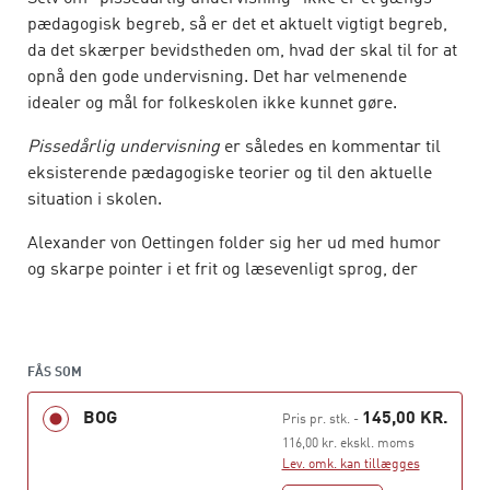
pædagogisk begreb, så er det et aktuelt vigtigt begreb,
da det skærper bevidstheden om, hvad der skal til for at
opnå den gode undervisning. Det har velmenende
idealer og mål for folkeskolen ikke kunnet gøre.
Pissedårlig undervisning
er således en kommentar til
eksisterende pædagogiske teorier og til den aktuelle
situation i skolen.
Alexander von Oettingen folder sig her ud med humor
og skarpe pointer i et frit og læsevenligt sprog, der
samtidig tager læseren med rundt om de faglige
begreber, som danner klangbund for tidens drøftelser
om folkeskolen. Læs
Pissedårlig undervisning
, og bliv
motiveret til at gøre folkeskolen bedre – enten sammen
FÅS SOM
med dine kollegaer, eller hvis du er studerende, ved at
BOG
145,00 KR.
Pris pr. stk.
-
reflektere over dine studier i forhold til forfatterens
116,00 kr. ekskl. moms
aktuelle og meget relevante pointer.
Lev. omk. kan tillægges