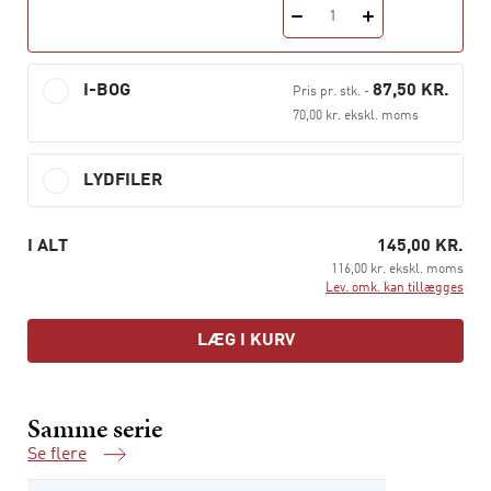
1
I-BOG
87,50 KR.
Pris pr. stk.
-
70,00 kr. ekskl. moms
LYDFILER
I ALT
145,00 KR.
116,00 kr. ekskl. moms
Lev. omk. kan tillægges
LÆG I KURV
Samme serie
Se flere
Samme serie