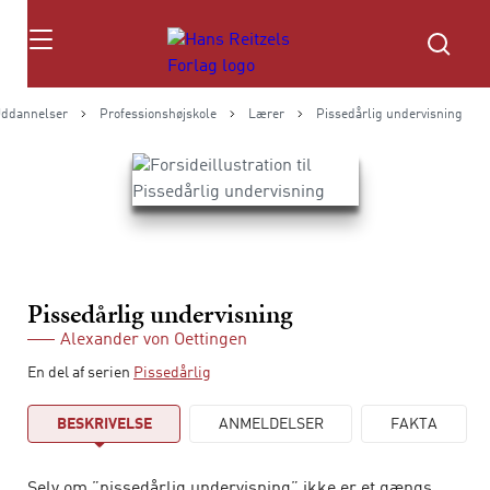
Søg
ddannelser
Professionshøjskole
Lærer
Pissedårlig undervisning
Pissedårlig undervisning
Alexander von Oettingen
En del af serien
Pissedårlig
BESKRIVELSE
ANMELDELSER
FAKTA
Selv om ”pissedårlig undervisning” ikke er et gængs