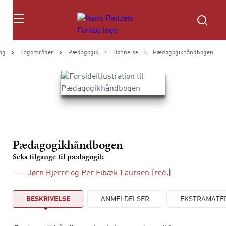
Søg
ag
Fagområder
Pædagogik
Dannelse
Pædagogikhåndbogen
Pædagogikhåndbogen
Seks tilgange til pædagogik
Jørn Bjerre
og
Per Fibæk Laursen
(red.)
BESKRIVELSE
ANMELDELSER
EKSTRAMATE