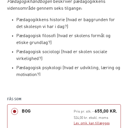
Pædagogikhåndbogen
beskriver pædagogikkens
vidensområde gennem seks tilgange:
Pædagogikkens historie (hvad er baggrunden for
det skolesyn vi har i dag?)
Pædagogisk filosofi (hvad er skolens formål og
etiske grundlag?)
Pædagogisk sociologi (hvad er skolen sociale
virkelighed?)
Pædagogisk psykologi (hvad er udvikling, læring og
motivation?)
Pædagogisk antropologi (hvordan bliver skolens
kulturelle mønstre synlige?)
FÅS SOM
Didaktik (hvordan bliver pædagogik til planlægning,
gennemførsel og evaluering af undervisning?)
BOG
655,00 KR.
Pris pr. stk.
-
Pædagogikhåndbogen
præsenterer et vidensgrundlag,
524,00 kr. ekskl. moms
Lev. omk. kan tillægges
som den studerende kan bruge til at reflektere over