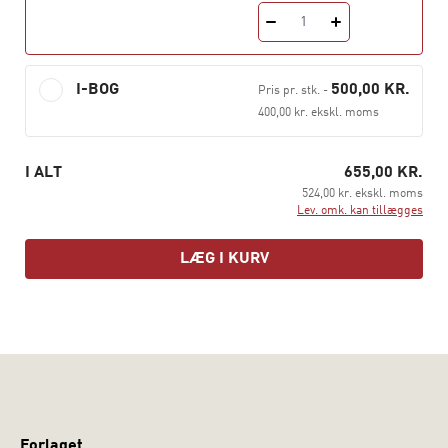
praksis med. Bogen er tænkt som den studerendes
1
arbejdsredskab gennem hele studiet. Den henvender sig
til læreruddannelsen og pædagogiske bachelor-,
diplom- og kandidatuddannelser.
Pædagogikhåndbogen
I-BOG
500,00 KR.
Pris pr. stk.
-
er et originalt værk, der er sammensat af nyskrevne og
400,00 kr. ekskl. moms
reviderede kapitler fra udgivelsen
P
ædagogikhåndbogen
, 1. udgave.
I ALT
655,00 KR.
524,00 kr. ekskl. moms
Lev. omk. kan tillægges
LÆG I KURV
Forlaget