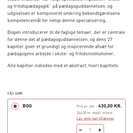
og fritidspædagogik” på pædagoguddannelsen, og
udgivelsen er komponeret omkring bekendtgørelsens
kompetencemål for netop denne specialisering.
Bogen introducerer til de faglige temaer, der er centrale
for denne del af pædagoguddannelsen, og dens 27
kapitler giver et grundigt og inspirerende afsæt for
pædagogens arbejde i skole- og fritidsinstitutioner.
Alle kapitler indledes med et abstract, hvori kapitlets
hoverpointer skitseres. Sidst i kapitlerne er der en
række refleksionsspørgsmål og forslag til videre
læsning. Flere kapitler indeholder billedmateriale,
links, modeller, illustrationer og cases, der bidrager til
FÅS SOM
en alsidig og varieret læseoplevelse. Stikordsregisteret
BOG
430,00 KR.
Pris pr. stk.
-
bagest i bogen gør det let at finde frem til centrale
344,00 kr. ekskl. moms
teoretikere og vigtige pædagogiske begreber i de
Lev. omk. kan tillægges
forskellige kapitler.
1