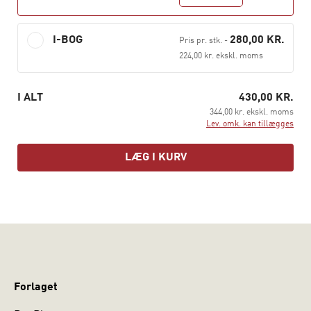
De 37 bidragende forfattere har alle fingeren på den
pædagogiske puls, enten som undervisere og forskere
på landets pædagoguddannelser, som forskere og
I-BOG
280,00 KR.
Pris pr. stk.
-
professorer på danske og nordiske universiteter eller
224,00 kr. ekskl. moms
som konsulenter i relevante pædagogiske
sammenhænge. Så med denne bog får du som
I ALT
430,00 KR.
studerende et godt grundlag for at udvikle sin
344,00 kr. ekskl. moms
professionelle faglighed inden for det skole- og
Lev. omk. kan tillægges
fritidspædagogiske område.
LÆG I KURV
Forlaget