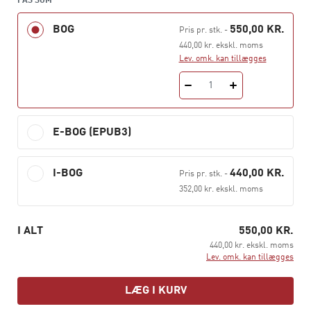
har bogen en mere praktisk tilgang og struktur end
FÅS SOM
traditionelle lærebøger i forvaltningsret.
BOG
550,00 KR.
Pris pr. stk.
-
Bogen er også skrevet til den offentligt ansatte
440,00 kr. ekskl. moms
Lev. omk. kan tillægges
praktiker, der har brug for et overblik, et sted at slå op
eller inspiration til at arbejde med at udvikle og forbedre
1
den daglige administration.
Bogens forfatter,
Britt Vonger
, er cand. jur. og til daglig
E-BOG (EPUB3)
juridisk chefkonsulent i Gentofte Kommunes juridiske
afdeling. Hun har skrevet en række juridiske fagbøger,
I-BOG
440,00 KR.
både bøger der retter sig mod jurister og bøger
Pris pr. stk.
-
352,00 kr. ekskl. moms
målrettet andre faggrupper, fx offentlige ledere og
socialrådgivere.
I ALT
550,00 KR.
440,00 kr. ekskl. moms
Lev. omk. kan tillægges
LÆG I KURV