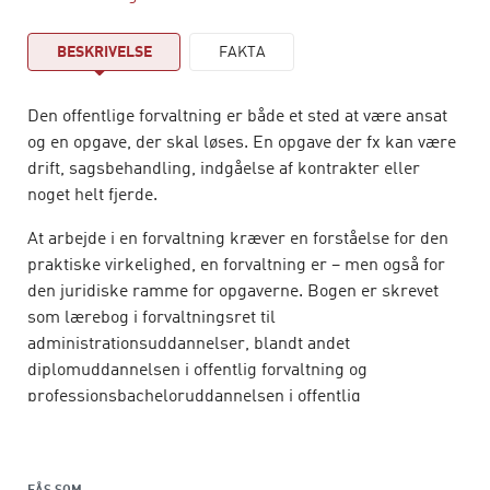
BESKRIVELSE
FAKTA
Den offentlige forvaltning er både et sted at være ansat
og en opgave, der skal løses. En opgave der fx kan være
drift, sagsbehandling, indgåelse af kontrakter eller
noget helt fjerde.
At arbejde i en forvaltning kræver en forståelse for den
praktiske virkelighed, en forvaltning er – men også for
den juridiske ramme for opgaverne. Bogen er skrevet
som lærebog i forvaltningsret til
administrationsuddannelser, blandt andet
diplomuddannelsen i offentlig forvaltning og
professionsbacheloruddannelsen i offentlig
administration.
Der er tale om praksisrettede uddannelser, og derfor