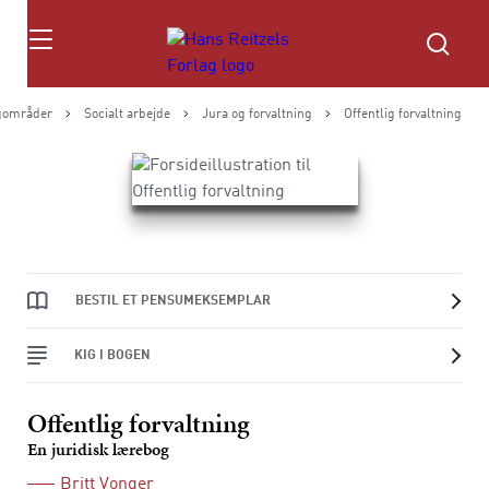
Søg
gområder
Socialt arbejde
Jura og forvaltning
Offentlig forvaltning
BESTIL ET PENSUMEKSEMPLAR
KIG I BOGEN
Offentlig forvaltning
En juridisk lærebog
Britt Vonger