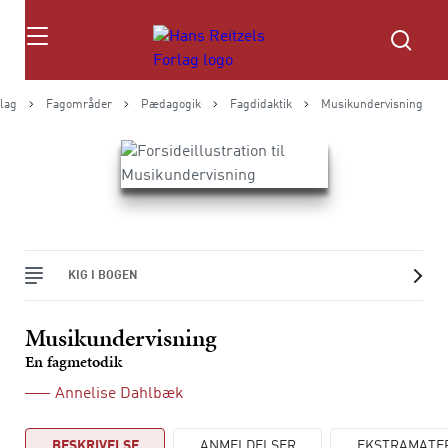
Søg
rlag
Fagområder
Pædagogik
Fagdidaktik
Musikundervisning
KIG I BOGEN
Musikundervisning
En fagmetodik
Annelise Dahlbæk
BESKRIVELSE
ANMELDELSER
EKSTRAMATE