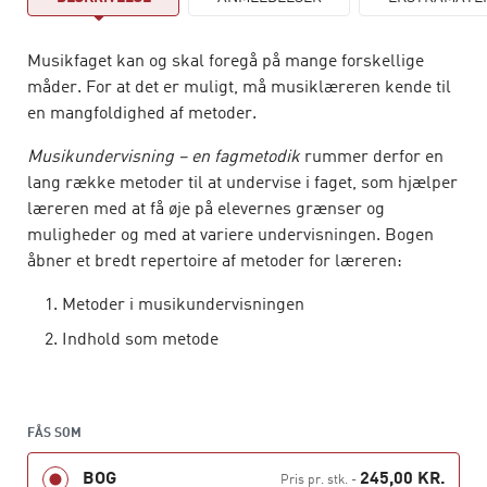
Musikfaget kan og skal foregå på mange forskellige
måder. For at det er muligt, må musiklæreren kende til
en mangfoldighed af metoder.
Musikundervisning – en fagmetodik
rummer derfor en
lang række metoder til at undervise i faget, som hjælper
læreren med at få øje på elevernes grænser og
muligheder og med at variere undervisningen. Bogen
åbner et bredt repertoire af metoder for læreren:
Metoder i musikundervisningen
Indhold som metode
Aktivitetsformer som metode
Sociale organiseringsformer
FÅS SOM
Progression og differentiering
BOG
245,00 KR.
Åben skole
Pris pr. stk.
-