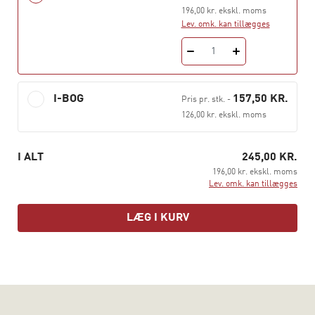
196,00 kr. ekskl. moms
Praksisfaglighed
Lev. omk. kan tillægges
Alle metoderne bliver gennemgået med konkrete
1
eksempler på, hvordan læreren kan planlægge og
variere sin undervisning.
I-BOG
157,50 KR.
Pris pr. stk.
-
Musikundervisning – en fagmetodik
er møntet på
126,00 kr. ekskl. moms
studiebrug i læreruddannelsen og samtidig ment som
en håndsrækning til musiklærere i grundskolen.
I ALT
245,00 KR.
196,00 kr. ekskl. moms
Lev. omk. kan tillægges
LÆG I KURV