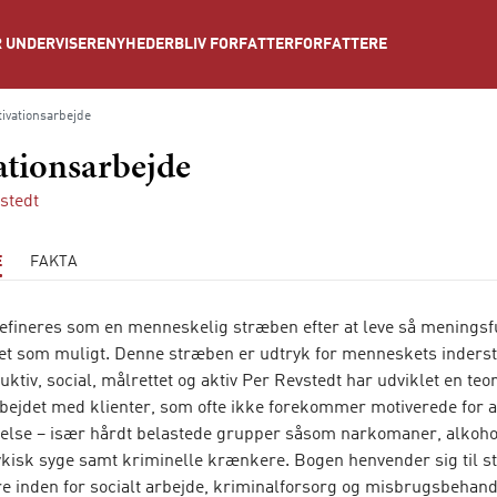
NYHEDER
BLIV FORFATTER
FORFATTERE
 UNDERVISERE
ivationsarbejde
ationsarbejde
stedt
E
FAKTA
defineres som en menneskelig stræben efter at leve så meningsf
ret som muligt. Denne stræben er udtryk for menneskets inderst
ktiv, social, målrettet og aktiv Per Revstedt har udviklet en teor
rbejdet med klienter, som ofte ikke forekommer motiverede for a
relse – især hårdt belastede grupper såsom narkomaner, alkoho
sykisk syge samt kriminelle krænkere. Bogen henvender sig til 
re inden for socialt arbejde, kriminalforsorg og misbrugsbehand