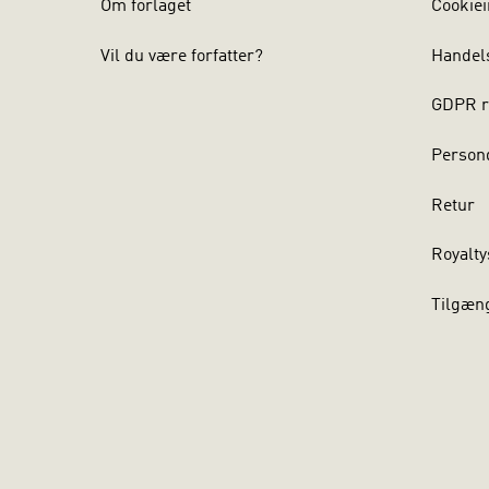
Om forlaget
Cookiei
Vil du være forfatter?
Handel
GDPR r
Persond
Retur
Royalty
Tilgæn