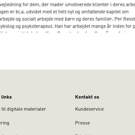
vejledning for dem, der møder umotiverede klienter i deres arbe
gen er bl.a. udvidet med et helt nyt og omfattende kapitel om
arbejde og socialt arbejde med børn og deres familier. Per Revst
ykolog og psykoterapeut. Han har arbejdet mange år inden for p
iljøterapeutisk behandling. Desuden har han flere års erfaring 
r inden for socialsektoren, kriminalforsorgen og psykiatrien. O
 [
]Motivationsarbete[
] af Ole Lindegård Henriksen.
 links
Kontakt os
til digitale materialer
Kundeservice
ering
Presse