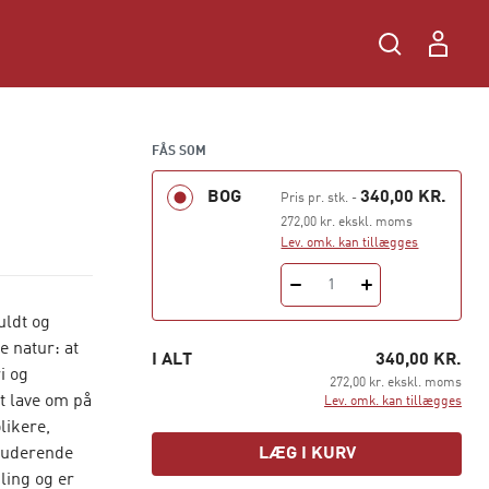
FÅS SOM
BOG
340,00 KR.
Pris pr. stk.
-
272,00 kr. ekskl. moms
Lev. omk. kan tillægges
1
uldt og
e natur: at
I ALT
340,00 KR.
i og
272,00 kr. ekskl. moms
t lave om på
Lev. omk. kan tillægges
likere,
studerende
LÆG I KURV
ling og er