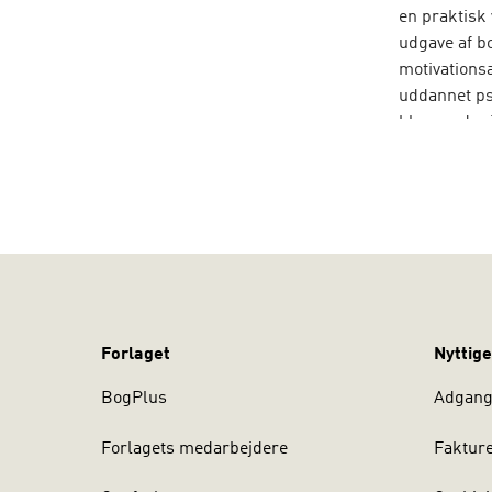
en praktisk 
udgave af bo
motivations
uddannet ps
bl.a. med m
og undervise
svensk efter
Forlaget
Nyttige
BogPlus
Adgang 
Forlagets medarbejdere
Faktur