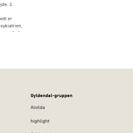
jde. 3.
edt er
sykiatrien,
som vejleder
versat fra
Gyldendal-gruppen
Alvilda
highlight