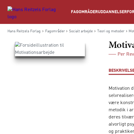
Søg
FAGOMRÅDER
UDDANNELSER
FOR
Hans Reitzels Forlag
Fagområder
Socialt arbejde
Teori og metoder
Mot
Motiv
Per Rev
BESKRIVELS
Motivation 
selvrealise
være konstru
metodik i a
deres tilvæ
alvorligt p
og praktike