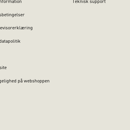
nformation
Teknisk support
sbetingelser
evisorerklæring
atapolitik
site
gelighed på webshoppen