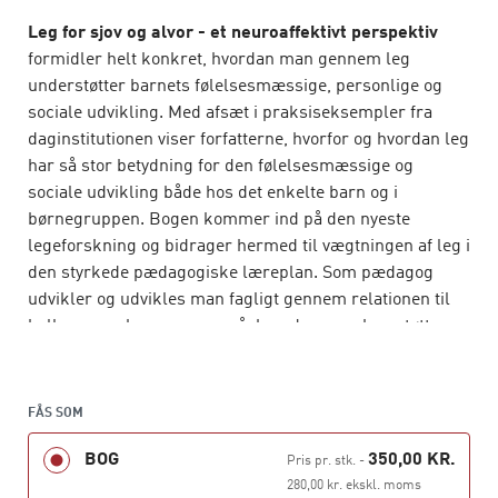
Leg for sjov og alvor - et neuroaffektivt perspektiv
formidler helt konkret, hvordan man gennem leg
understøtter barnets følelsesmæssige, personlige og
sociale udvikling. Med afsæt i praksiseksempler fra
daginstitutionen viser forfatterne, hvorfor og hvordan leg
har så stor betydning for den følelsesmæssige og
sociale udvikling både hos det enkelte barn og i
børnegruppen. Bogen kommer ind på den nyeste
legeforskning og bidrager hermed til vægtningen af leg i
den styrkede pædagogiske læreplan. Som pædagog
udvikler og udvikles man fagligt gennem relationen til
kolleger, og bogen peger på, hvordan man kan støtte
hinanden såvel kollegialt som personligt. Herudover
tilbyder bogen et fyldigt og systematiseret legekatalog,
der tager udgangspunkt i leg ud fra barnets nærmeste
FÅS SOM
udviklingszone.
BOG
350,00 KR.
Pris pr. stk.
-
Leg for sjov og alvor - et neuroaffektivt perspektiv
er
280,00 kr. ekskl. moms