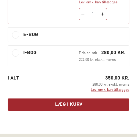
en længe ventet udgivelse, der viser, hvordan viden om
Lev. omk. kan tillægges
neuroaffektiv udviklingspsykologi kan give støtte til den
1
pædagogiske praksis.
E-BOG
I-BOG
280,00 KR.
Pris pr. stk.
-
224,00 kr. ekskl. moms
I ALT
350,00 KR.
280,00 kr. ekskl. moms
Lev. omk. kan tillægges
LÆG I KURV