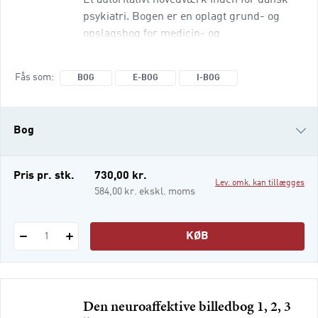
Et autoritativt hovedværk inden for dansk
psykiatri. Bogen er en oplagt grund- og
opslagsbog for medicin- og
psykologistuderende samt andre
studerende inden for social- og
Fås som
BOG
E-BOG
I-BOG
sundhedsfagene. Den kan også bruges af
professionelle med interesse for psykiatri,
fx praktiserende læger, kliniske
Bog
psykologer, psykiatriske sygeplejersker og
psykiatere samt personale på bosteder og i
socialforvaltninger. Denne tredje udgave
e-bog
Pris pr. stk.
730,00 kr.
Lev. omk. kan tillægges
indeholder beskrivel
i-bog
584,00 kr. ekskl. moms
KØB
1
Den neuroaffektive billedbog 1, 2, 3