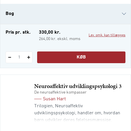
personlighed og kompetencer udvikler sig
og tilpasser sig vores unikke liv og kultur.
Bog
De fantasifulde billeder i bogen hjælper
med at bringe teksten til live og giver
læseren en
i-bog
Pris pr. stk.
330,00 kr.
Lev. omk. kan tillægges
264,00 kr. ekskl. moms
KØB
1
Neuroaffektiv udviklingspsykologi 3
De neuroaffektive kompasser
Susan Hart
Trilogien, Neuroaffektiv
udviklingspsykologi, handler om, hvordan
børn udvikler deres følelsesmæssige,
personlighedsmæssige og sociale