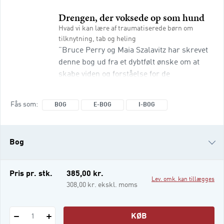
Drengen, der voksede op som hund
Hvad vi kan lære af traumatiserede børn om
tilknytning, tab og heling
”Bruce Perry og Maia Szalavitz har skrevet
denne bog ud fra et dybtfølt ønske om at
skabe viden og forståelse for de
omsorgssvigtede børn og skabe
opmærksomhed om de drastiske skader,
Fås som
BOG
E-BOG
I-BOG
der kan påvises både i hjernen og i
personligheden. (…) Drengen, der voksede
op som hund er ikke mindre end fantastisk
Bog
til at give indsigt i de alvorlige
konsekvenser af traumer og omsorgsvigt
hos børn.” - psyko
e-bog
Pris pr. stk.
385,00 kr.
Lev. omk. kan tillægges
i-bog
308,00 kr. ekskl. moms
KØB
1