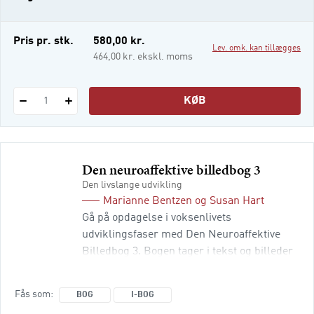
anden del er bygget op om centrale temaer i
psykologien og her introduceres læseren til
teori
e-bog
Pris pr. stk.
580,00 kr.
Lev. omk. kan tillægges
i-bog
464,00 kr. ekskl. moms
KØB
1
Den neuroaffektive billedbog 3
Den livslange udvikling
Marianne Bentzen
og
Susan Hart
Gå på opdagelse i voksenlivets
udviklingsfaser med Den Neuroaffektive
Billedbog 3. Bogen tager i tekst og billeder
læseren med på en spændende og lærerig
rejse gennem voksenlivets forskellige
Fås som
BOG
I-BOG
stadier og beskriver, hvordan vores