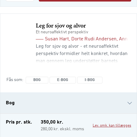
Leg for sjov og alvor
Et neuroaffektivt perspektiv
Susan Hart
,
Dorte Rudi Andersen
,
Annie J
Leg for sjov og alvor - et neuroaffektivt
perspektiv formidler helt konkret, hvordan
man gennem leg understøtter barnets
følelsesmæssige, personlige og sociale
udvikling. Med afsæt i praksiseksempler
Fås som
BOG
E-BOG
I-BOG
fra daginstitutionen viser forfatterne,
hvorfor og hvordan leg har så stor
betydning for den følelsesmæssige og
Bog
sociale udvikling både hos det enkelte barn
og i børnegruppen. Bogen kommer ind på
den nyeste
e-bog
Pris pr. stk.
350,00 kr.
Lev. omk. kan tillægges
i-bog
280,00 kr. ekskl. moms