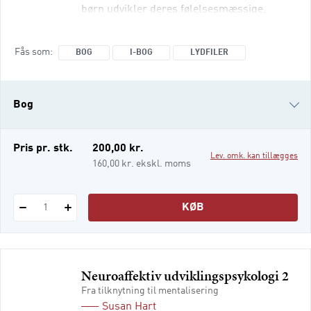
børn udvikler deres følelsesmæssige,
personlighedsmæssige og sociale
potentiale. Børn fødes med et enormt
Fås som
BOG
I-BOG
LYDFILER
udviklingspotentiale, og for at kunne
realisere dette potentiale har de brug for
stimulation. Neuroaffektiv
Bog
udviklingspsykologi 1,2 og 3 følger en
progressiv beskrivelse af de samme fem
menneskeskæbner,
i-bog
Pris pr. stk.
200,00 kr.
Lev. omk. kan tillægges
Lydfiler
160,00 kr. ekskl. moms
KØB
1
Neuroaffektiv udviklingspsykologi 2
Fra tilknytning til mentalisering
Susan Hart