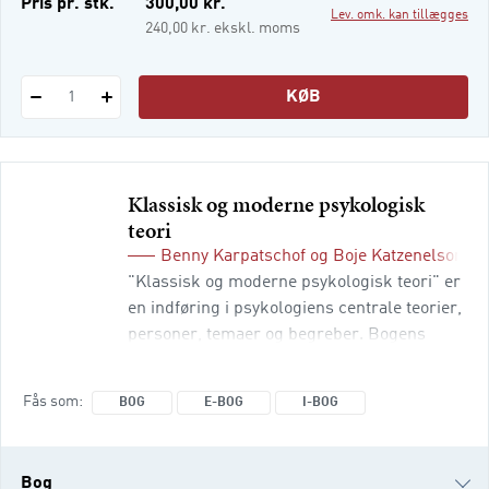
Pris pr. stk.
300,00 kr.
Lev. omk. kan tillægges
i-bog
240,00 kr. ekskl. moms
KØB
1
Klassisk og moderne psykologisk
teori
Benny Karpatschof
og
Boje Katzenelson
(r
"Klassisk og moderne psykologisk teori" er
en indføring i psykologiens centrale teorier,
personer, temaer og begreber. Bogens
første del er en kronologisk gennemgang af
psykologiens udvikling fra 1879, hvor
Fås som
BOG
E-BOG
I-BOG
Wilhelm Wundt etablerede det første
psykologiske laboratorium, til nutidens
dominerende teorier og begreber. Bogens
Bog