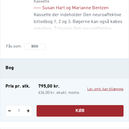
Kassette
Susan Hart
og
Marianne Bentzen
Kassette der indeholder Den neuroaffektive
billedbog 1, 2 og 3. Bøgerne kan også købes
enkeltvis. Trilogien Den neuroaffektive
billedbog 1,2 og 3 er fagbøger i tekst og
billeder. De giver en enkel og visuel
Fås som
BOG
introduktion til den grundlæggende
udvikling i hjerne og personlighed, der
danner grundlag for menneskets fortsatte
Bog
udvikling livet igennem. Desuden
præsenteres de neu
Pris pr. stk.
795,00 kr.
Lev. omk. kan tillægges
636,00 kr. ekskl. moms
KØB
1