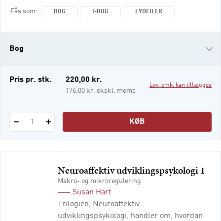
potentiale. Børn fødes med et enormt
Fås som
BOG
I-BOG
LYDFILER
udviklingspotentiale, og for at kunne
realisere dette potentiale har de brug for
stimulation. Neuroaffektiv
Bog
udviklingspsykologi 1,2 og 3 følger en
progressiv beskrivelse af de samme
i-bog
Pris pr. stk.
220,00 kr.
Lev. omk. kan tillægges
Lydfiler
176,00 kr. ekskl. moms
KØB
1
Neuroaffektiv udviklingspsykologi 1
Makro- og mikroregulering
Susan Hart
Trilogien, Neuroaffektiv
udviklingspsykologi, handler om, hvordan