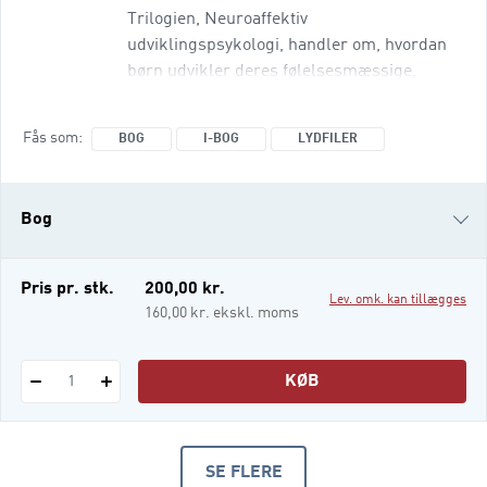
Trilogien, Neuroaffektiv
udviklingspsykologi, handler om, hvordan
børn udvikler deres følelsesmæssige,
personlighedsmæssige og sociale
potentiale. Børn fødes med et enormt
Fås som
BOG
I-BOG
LYDFILER
udviklingspotentiale, og for at kunne
realisere dette potentiale har de brug for
stimulation. Neuroaffektiv
Bog
udviklingspsykologi 1,2 og 3 følger en
progressiv beskrivelse af de samme fem
menneskeskæbner,
i-bog
Pris pr. stk.
200,00 kr.
Lev. omk. kan tillægges
Lydfiler
160,00 kr. ekskl. moms
KØB
1
SE FLERE