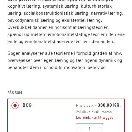
kognitivt læring, systemisk læring, kulturhistorisk
læring, socialkonstruktionistisk læring, narrativ læring,
psykodynamisk læring og eksistentiel læring.
Overblikket danner en horisont af læringsteorier,
spændt ud mellem emotionalitetsfattige teorier i den ene
ende og emotionalitetsbaserede teorier i den anden.
Bogen analyserer alle teorierne i forhold graden af hhv.
overvejelser over egen læring og læringens dynamik og
behandler dem i forhold til motivation, behov og
personlighedsdannelse. På den måde indfanges
læringens univers, som skitseres i bogens
grundlæggende model.
FÅS SOM
Denne 6. udgave af bogen er opdateret i forhold til den
BOG
330,00 KR.
Pris pr. stk.
-
nyeste forskning om læring.
264,00 kr. ekskl. moms
Lev. omk. kan tillægges
1