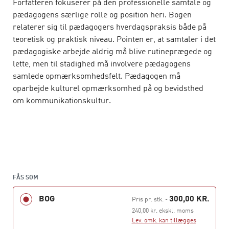
Forfatteren fokuserer på den professionelle samtale og
pædagogens særlige rolle og position heri. Bogen
relaterer sig til pædagogers hverdagspraksis både på
teoretisk og praktisk niveau. Pointen er, at samtaler i det
pædagogiske arbejde aldrig må blive rutineprægede og
lette, men til stadighed må involvere pædagogens
samlede opmærksomhedsfelt. Pædagogen må
oparbejde kulturel opmærksomhed på og bevidsthed
om kommunikationskultur.
FÅS SOM
BOG
300,00 KR.
Pris pr. stk.
-
240,00 kr. ekskl. moms
Lev. omk. kan tillægges