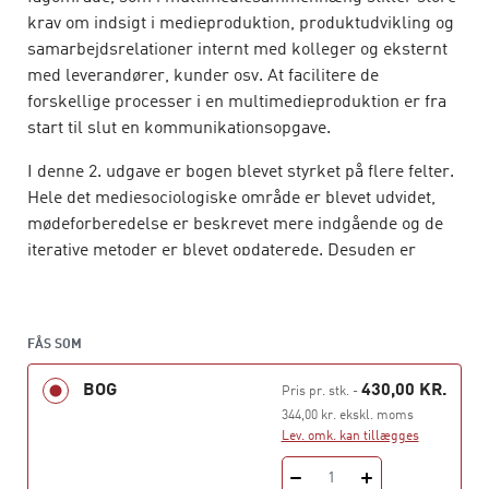
krav om indsigt i medieproduktion, produktudvikling og
samarbejdsrelationer internt med kolleger og eksternt
med leverandører, kunder osv. At facilitere de
forskellige processer i en multimedieproduktion er fra
start til slut en kommunikationsopgave.
I denne 2. udgave er bogen blevet styrket på flere felter.
Hele det mediesociologiske område er blevet udvidet,
mødeforberedelse er beskrevet mere indgående og de
iterative metoder er blevet opdaterede. Desuden er
bogen generelt blevet opdateret til udviklingen på
området, og der er fx nye arbejdsøvelser.
Bogen gennemgår alle faser i et multimedieprojekt. Det
FÅS SOM
vil sige fra opgaven sættes i gang med kunde og team
BOG
430,00 KR.
Pris pr. stk.
-
over dens praktiske gennemførelse til overdragelse af
344,00 kr. ekskl. moms
det færdige produkt til kunden.
Lev. omk. kan tillægges
Bogen er en grundbog til faget kommunikation og
1