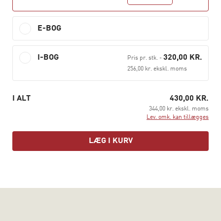
formidling på multimediedesigneruddannelsen. Den
henvender sig desuden til beslægtede uddannelser,
hvor multimediedesign også indgår. Det gælder fx
E-BOG
uddannelsen til datamatiker, webintegrator,
designteknolog, mediegrafiker samt
I-BOG
320,00 KR.
Pris pr. stk.
-
professionsbacheloren i webudvikling og e-
256,00 kr. ekskl. moms
konceptudvikling.
I ALT
430,00 KR.
344,00 kr. ekskl. moms
Lev. omk. kan tillægges
LÆG I KURV