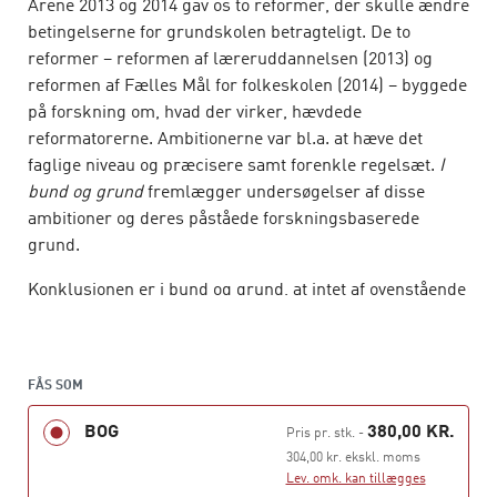
Årene 2013 og 2014 gav os to reformer, der skulle ændre
betingelserne for grundskolen betragteligt. De to
reformer – reformen af læreruddannelsen (2013) og
reformen af Fælles Mål for folkeskolen (2014) – byggede
på forskning om, hvad der virker, hævdede
reformatorerne. Ambitionerne var bl.a. at hæve det
faglige niveau og præcisere samt forenkle regelsæt.
I
bund og grund
fremlægger undersøgelser af disse
ambitioner og deres påståede forskningsbaserede
grund.
Konklusionen er i bund og grund, at intet af ovenstående
er sandt. Reformerne baserer sig ikke på valid
forskning, og de har ført ambitionerne længere væk
frem for at indfrie dem.
FÅS SOM
I bund og grund
fremlægger analyser og konklusioner,
BOG
380,00 KR.
Pris pr. stk.
-
som er vigtige for alle, der arbejder med folkeskolen og
304,00 kr. ekskl. moms
dens rammer. For reformerne har ført mange initiativer
Lev. omk. kan tillægges
med sig, som skal forandre skolerne. Disse initiativer er