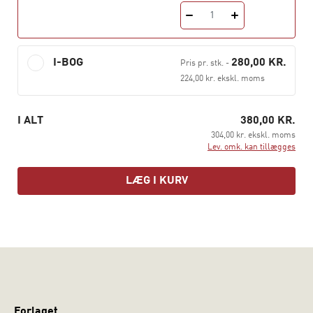
økonomisk og professionelt bekostelige, så det er
1
vigtigt, at beslutninger om, hvordan vi implementerer
nye initiativer i folkeskolen, hviler på sikker viden.
I-BOG
280,00 KR.
Pris pr. stk.
-
Bogens forfatter viser, at det ikke er tilfældet, hvis
224,00 kr. ekskl. moms
initiativerne baserer sig på reformernes pædagogiske
diskurs.
I ALT
380,00 KR.
304,00 kr. ekskl. moms
Lev. omk. kan tillægges
LÆG I KURV
Forlaget