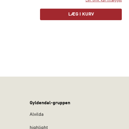
Lev. omk. kan tillægges
LÆG I KURV
Gyldendal-gruppen
Alvilda
highlight