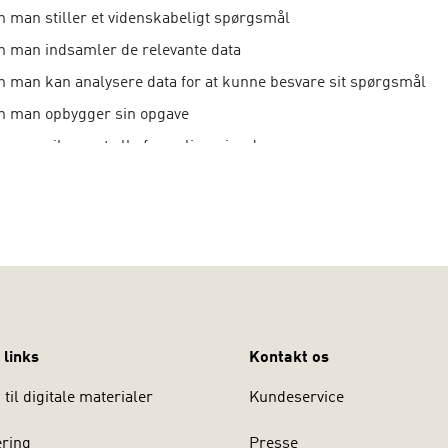
 man stiller et videnskabeligt spørgsmål
 man indsamler de relevante data
 man kan analysere data for at kunne besvare sit spørgsmål
n man opbygger sin opgave
 man sikrer, at alle formalia er i orden
r en trykt bog, men den findes også som i-bog.
 links
Kontakt os
til digitale materialer
Kundeservice
ering
Presse