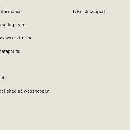
nformation
Teknisk support
sbetingelser
evisorerklæring
atapolitik
site
gelighed på webshoppen