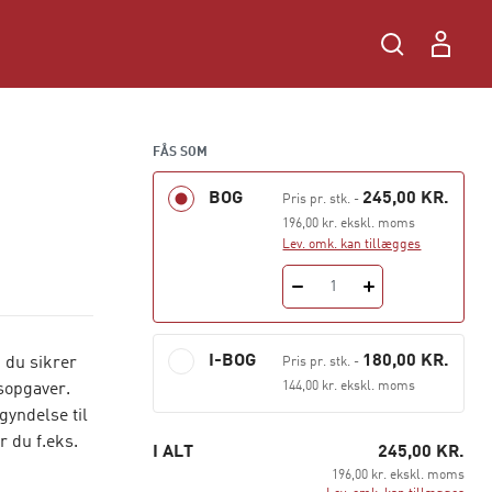
FÅS SOM
BOG
245,00 KR.
Pris pr. stk.
-
196,00 kr. ekskl. moms
Lev. omk. kan tillægges
1
I-BOG
180,00 KR.
 du sikrer
Pris pr. stk.
-
144,00 kr. ekskl. moms
sopgaver.
gyndelse til
r du f.eks.
I ALT
245,00 KR.
196,00 kr. ekskl. moms