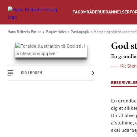
Søg
FAGOMRÅDER
UDDANNELSER
FOR
Hans Reitzels Forlag
Fagområder
Pædagogik
Metode og videnskabsteori
God st
En grundb
Kit Ste
KIG I BOGEN
BESKRIVELS
En grundbog
dig et sikk
Du vil blive
afslutning, 
skal udarbe