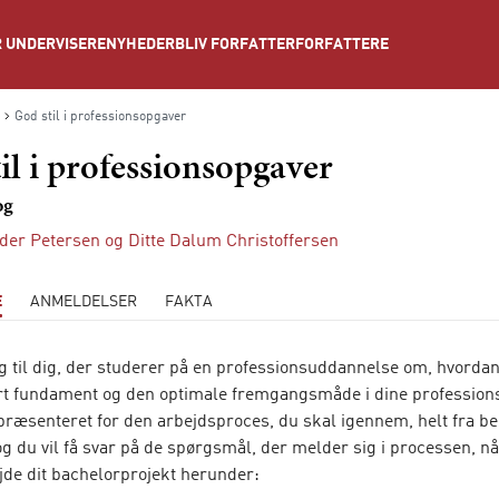
NYHEDER
BLIV FORFATTER
FORFATTERE
 UNDERVISERE
God stil i professionsopgaver
il i professionsopgaver
og
nder Petersen
og
Ditte Dalum Christoffersen
E
ANMELDELSER
FAKTA
 til dig, der studerer på en professionsuddannelse om, hvordan
ert fundament og den optimale fremgangsmåde i dine profession
 præsenteret for den arbejdsproces, du skal igennem, helt fra be
og du vil få svar på de spørgsmål, der melder sig i processen, nå
jde dit bachelorprojekt herunder: