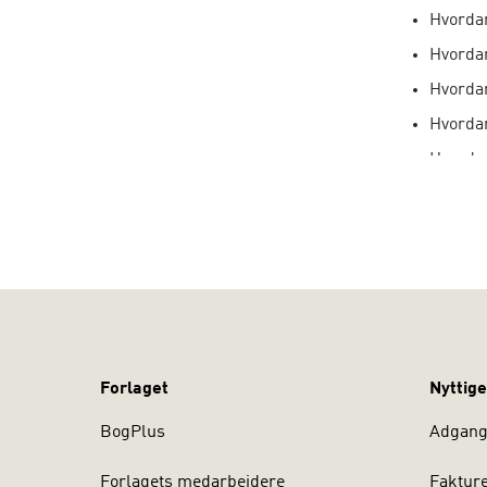
Hvordan
Hvordan
Hvordan
Hvorda
Hvordan
Denne bog e
Forlaget
Nyttige
BogPlus
Adgang 
Forlagets medarbejdere
Faktur