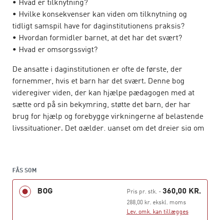
• Hvad er tilknytning?
• Hvilke konsekvenser kan viden om tilknytning og
tidligt samspil have for daginstitutionens praksis?
• Hvordan formidler barnet, at det har det svært?
• Hvad er omsorgssvigt?
De ansatte i daginstitutionen er ofte de første, der
fornemmer, hvis et barn har det svært. Denne bog
videregiver viden, der kan hjælpe pædagogen med at
sætte ord på sin bekymring, støtte det barn, der har
brug for hjælp og forebygge virkningerne af belastende
livssituationer. Det gælder, uanset om det drejer sig om
forbigående problemer eller vanskeligheder af mere
alvorlig karakter.
Daginstitutionen er en vigtig forebyggende arena i et
FÅS SOM
barns liv, da det er her, de fleste børn tilbringer en stor
del af deres hverdag. Pædagogerne er derfor centrale
BOG
360,00 KR.
Pris pr. stk.
-
tilknytningspersoner, som barnet kan udforske verden
288,00 kr. ekskl. moms
ud fra, søge trøst hos og få hjælp af til at regulere sine
Lev. omk. kan tillægges