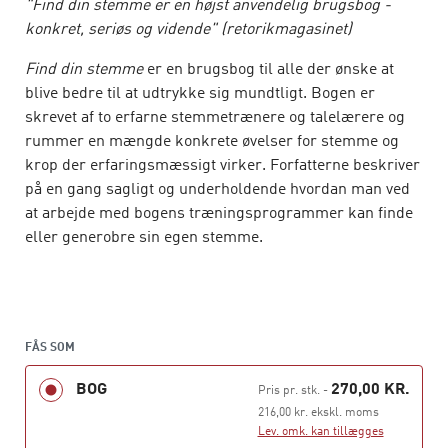
"Find din stemme er en højst anvendelig brugsbog -
konkret, seriøs og vidende" (retorikmagasinet)
Find din stemme
er en brugsbog til alle der ønske at
blive bedre til at udtrykke sig mundtligt. Bogen er
skrevet af to erfarne stemmetrænere og talelærere og
rummer en mængde konkrete øvelser for stemme og
krop der erfaringsmæssigt virker. Forfatterne beskriver
på en gang sagligt og underholdende hvordan man ved
at arbejde med bogens træningsprogrammer kan finde
eller generobre sin egen stemme.
Bogen indeholder en række råd der er nyttige i
forbindelse med mundtlig formidling, bl.a. om
præsentation, kropssprog, håndtering af nervøsitet,
oplæsning, mundtlighed i kombination med PowerPoint,
FÅS SOM
speaktræning m.v. Til bogen hører en hjemmeside
BOG
270,00 KR.
Pris pr. stk.
-
hvor øvelserne er indtalt og gennemgås grundigt. Her
216,00 kr. ekskl. moms
findes også tre litterære øvetekster indtalt specielt til
Lev. omk. kan tillægges
denne bog af skuespiller Lars Mikkelsen.