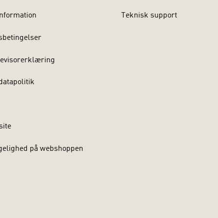
nformation
Teknisk support
sbetingelser
evisorerklæring
atapolitik
site
gelighed på webshoppen