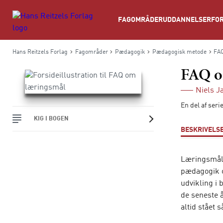
Søg
FAGOMRÅDER
UDDANNELSER
FOR
Hans Reitzels Forlag
Fagområder
Pædagogik
Pædagogisk metode
FA
FAQ o
Niels J
En del af ser
KIG I BOGEN
BESKRIVELS
Læringsmål 
pædagogik o
udvikling i 
de seneste 
altid stået 