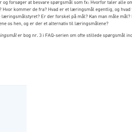
r og forsøger at besvare spørgsmål som fx: Hvorfor taler alle o
 Hvor kommer de fra? Hvad er et læringsmål egentlig, og hvad v
e læringsmålstyret? Er der forskel på mål? Kan man måle mål? 
ne os hen, og er der et alternativ til læringsmålene?
ingsmål
er bog nr. 3 i FAQ-serien om ofte stillede spørgsmål in
 og psykologiske område. Alle bøger i serien er peer reviewet.
 Pasgaard er lektor på pædagoguddannelsen i Viborg og har e
g cand.pæd. i filosofi. Han har skrevet artikler og holdt en ræk
k, didaktik og læringsmål og er en aktiv stemme i den offentli
. Hans arbejde kan følges på
https://nielsjakobpasgaard.dk