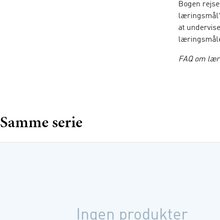
Bogen rejse
læringsmål?
at undervis
læringsmåle
FAQ om lær
pædagogiske
Niels Jakob
som lærer o
om pædagogi
Samme serie
disse emner
Ingen produkter