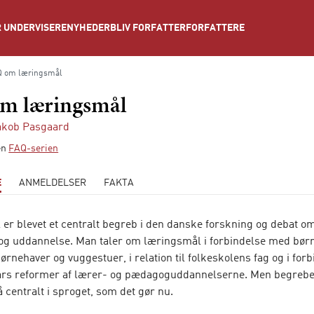
NYHEDER
BLIV FORFATTER
FORFATTERE
 UNDERVISERE
Q om læringsmål
m læringsmål
akob Pasgaard
ien
FAQ-serien
E
ANMELDELSER
FAKTA
er blevet et centralt begreb i den danske forskning og debat o
g uddannelse. Man taler om læringsmål i forbindelse med bør
børnehaver og vuggestuer, i relation til folkeskolens fag og i fo
års reformer af lærer- og pædagoguddannelserne. Men begrebe
så centralt i sproget, som det gør nu.