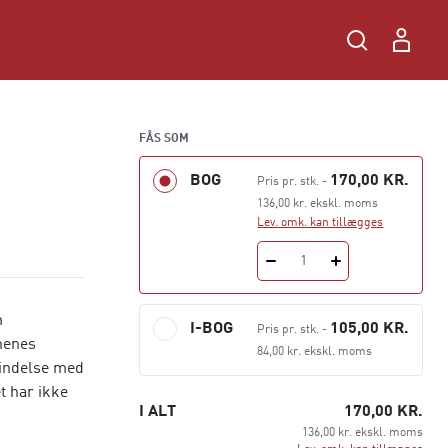
FÅS SOM
BOG
170,00 KR.
Pris pr. stk.
-
136,00 kr. ekskl. moms
Lev. omk. kan tillægges
1
m
I-BOG
105,00 KR.
Pris pr. stk.
-
nenes
84,00 kr. ekskl. moms
rbindelse med
t har ikke
I ALT
170,00 KR.
136,00 kr. ekskl. moms