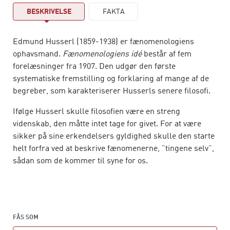
BESKRIVELSE
FAKTA
Edmund Husserl (1859-1938) er fænomenologiens
ophavsmand.
Fænomenologiens idé
består af fem
forelæsninger fra 1907. Den udgør den første
systematiske fremstilling og forklaring af mange af de
begreber, som karakteriserer Husserls senere filosofi.
Ifølge Husserl skulle filosofien være en streng
videnskab, den måtte intet tage for givet. For at være
sikker på sine erkendelsers gyldighed skulle den starte
helt forfra ved at beskrive fænomenerne, ”tingene selv”,
sådan som de kommer til syne for os.
Husserls fænomenologi har haft stor betydning for en
lang række af århundredets filosoffer, bl.a. Heidegger,
Merleau-Ponty og Lévinas.
FÅS SOM
Edmund Husserl er født i Prossnitz i det nuværende