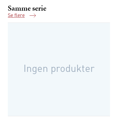
Samme serie
Se flere
Samme serie
Ingen produkter