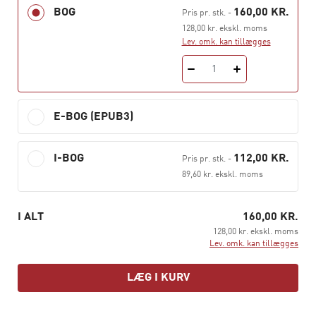
BOG
160,00 KR.
Tjekkiet. Matematik- og filosofistudier i Wien 1881-1886
Pris pr. stk.
-
hos bl.a. Franz Brentano. Professor i filosofi i Halle,
128,00 kr. ekskl. moms
Lev. omk. kan tillægges
Göttingen og Freiburg frem til 1928.
1
Fænomenologiens idé
genudgives nu i Hans Reitzels
Forlags serie
Klassikere
og udkom første gang på dansk
i 1997.
E-BOG (EPUB3)
I-BOG
112,00 KR.
Pris pr. stk.
-
89,60 kr. ekskl. moms
I ALT
160,00 KR.
128,00 kr. ekskl. moms
Lev. omk. kan tillægges
LÆG I KURV