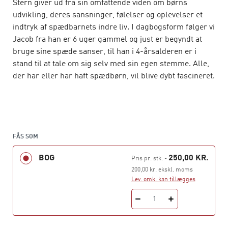
Stern giver ud fra sin omfattende viden om børns
udvikling, deres sansninger, følelser og oplevelser et
indtryk af spædbarnets indre liv. I dagbogsform følger vi
Jacob fra han er 6 uger gammel og just er begyndt at
bruge sine spæde sanser, til han i 4-årsalderen er i
stand til at tale om sig selv med sin egen stemme. Alle,
der har eller har haft spædbørn, vil blive dybt fascineret.
FÅS SOM
BOG
250,00 KR.
Pris pr. stk.
-
200,00 kr. ekskl. moms
Lev. omk. kan tillægges
1