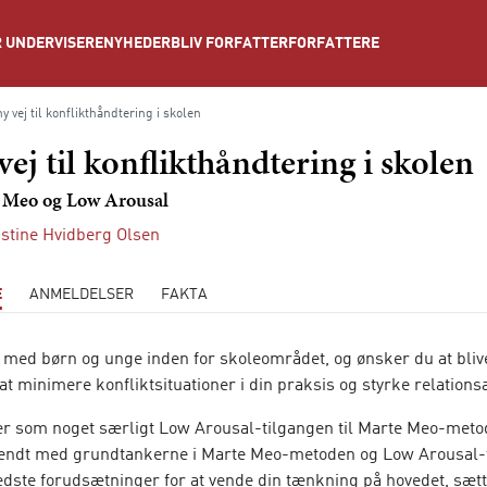
NYHEDER
BLIV FORFATTER
FORFATTERE
 UNDERVISERE
y vej til konflikthåndtering i skolen
vej til konflikthåndtering i skolen
 Meo og Low Arousal
istine Hvidberg Olsen
E
ANMELDELSER
FAKTA
 med børn og unge inden for skoleområdet, og ønsker du at bliv
 at minimere konfliktsituationer i din praksis og styrke relations
r som noget særligt Low Arousal-tilgangen til Marte Meo-meto
kendt med grundtankerne i Marte Meo-metoden og Low Arousal-
edste forudsætninger for at vende din tænkning på hovedet, sætt