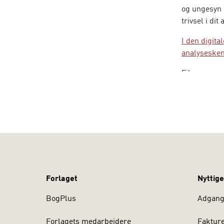
og ungesyn 
trivsel i di
I den digita
analyseske
Filmene, so
aktivt i bo
udviklingss
Bogen bidrag
mange små c
som kan anv
et fælles fa
om, hvilke r
Forlaget
Nyttige
Bogen henve
dig på til 
BogPlus
Adgang 
praksis.
Forlagets medarbejdere
Faktur