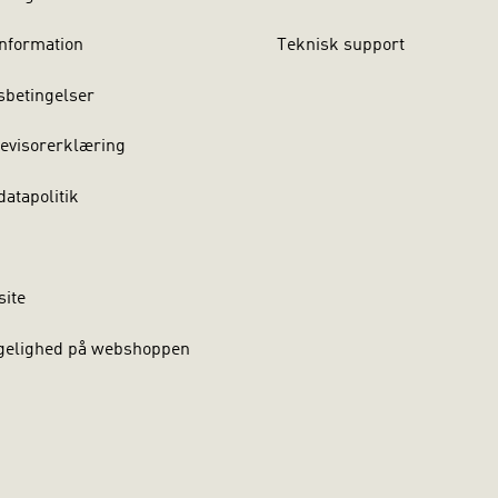
nformation
Teknisk support
sbetingelser
evisorerklæring
atapolitik
site
gelighed på webshoppen