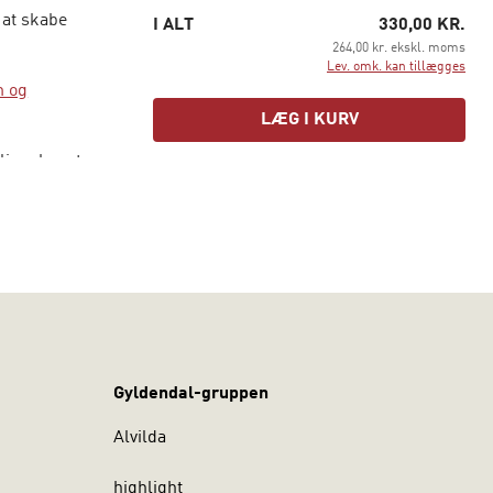
 at skabe
I ALT
330,00 KR.
264,00 kr. ekskl. moms
Lev. omk. kan tillægges
m og
LÆG I KURV
liver brugt
r
det.
indeholder
sspørgsmål,
v kultur og
evidsthed
nflikt.
Gyldendal-gruppen
. Den klæder
egen
Alvilda
highlight