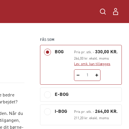
FÅS SOM
BOG
330,00 KR.
Pris pr. stk.
-
264,00 kr. ekskl. moms
Lev. omk. kan tillægges
1
E-BOG
e bedre
arbejdet?
I-BOG
264,00 KR.
Pris pr. stk.
-
den. Når du
211,20 kr. ekskl. moms
tilgangen,
e dit børne-