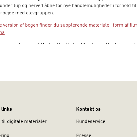
under lup og herved åbne for nye handlemuligheder i forhold til
t arbejde med elevgruppen.
le version af bogen finder du supplerende materiale i form af fil
ma
m er produceret af Morten Hjertholm, Storyboard Productions, b
gen. I filmene kan du se, hvordan pædagogisk personale anvende
tøttende samspilsprincipper fra Marte Meo-metoden i dagtilbud
er til en øget refleksions- og evalueringskultur i skolen. Den 
ases, som er baseret på observationer i skolen, og refleksion
endes på teammøder og personalemøder for at sikre en refleksi
gligt ståsted. Her vil du som fagprofessionel vil få skærpet din b
edskaber du med fordel kan bruge i de forskellige faser af en ko
 links
Kontakt os
nder sig også til dig, som er studerende på læreruddannelsen
mødet med eleverne og kan desuden anvendes til refleksion over 
til digitale materialer
Kundeservice
ering
Presse