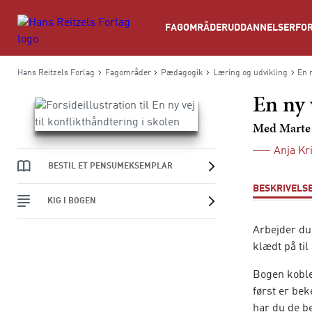
Søg
FAGOMRÅDER
UDDANNELSER
FOR
Hans Reitzels Forlag
Fagområder
Pædagogik
Læring og udvikling
En n
En ny 
Med Marte
Anja Kr
BESTIL ET PENSUMEKSEMPLAR
BESKRIVELS
KIG I BOGEN
Arbejder du
klædt på til
Bogen koble
først er be
har du de b